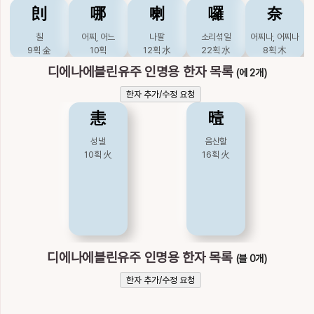
剆
哪
喇
囉
奈
칠
어찌, 어느
나팔
소리섞일
어찌나, 어찌나
9획
金
10획
12획
水
22획
水
8획
木
디에나에블린유주 인명용 한자 목록
(에 2개)
娜
懦
懶
拏
拿
한자 추가/수정 요청
아리따울, 휘청휘
겁쟁이
게으를
잡을
잡을
恚
曀
청할
17획
火
19획
火
9획
木
10획
木
10획
土
성낼
음산할
10획
火
16획
火
挐
挪
摞
曪
柰
맞당길
옮길
쌓을
날흐릴
능금나무
10획
木
10획
木
14획
木
23획
火
9획
木
梛
橠
瘰
癩
砢
나무이름
나무무성할
연주창
문둥병
돌쌓일
디에나에블린유주 인명용 한자 목록
(블 0개)
11획
木
16획
16획
水
21획
水
10획
金
한자 추가/수정 요청
稬
糯
羅
腡
臝