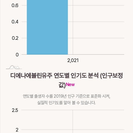
朱
柱
株
椆
楱
0.6
1
기름
물빛검을, 물이름,
물이름
물철철흐를
헤엄칠, 놀
8획
水
못이름 , 산이름
9획
水
10획
12획
水
붉을, 붉은빛
기둥
그루
내이름
작은귤
8획
水
6획
木
9획
木
10획
木
12획
木
13획
0.4
湵
滺
濡
濰
瀢
注
洀
洲
淍
澍
0.2
물
철철흐를
젖을
물이름
물고기 떼지어 놀
부을, 모일, 주
물놀이칠㈜
뭍, 모래톱
물돌릴
적실
12획
水
14획
17획
水
17획
18획
8획
水
9획
9획
水
11획
15획
水
0
煣
燸
牖
猶
猷
2,021
2,021
炷
燽
珘
珠
疇
불에구워구부릴
따뜻할, 태울
들창, 깨우칠
같을, 망설일
꾀
심지
밝을, 드러날
구슬
구슬
무리, 밭
디에나에블린유주 연도별 인기도 분석 (인구보정
13획
18획
15획
木
12획
水
13획
土
9획
火
18획
火
10획
金
10획
金
19획
土
값)
New
琟
瑈
瑜
甤
由
皗
睭
硃
籌
籒
연도별 출생자 수를 2019년 인구 기준으로 표준화 시켜,
옥돌
옥이름, 구슬
아름다운
초목에 열매 맺힐
말미암을, 까닭
밝을
주
주사
산가지
주문
실질적 인기도를 알아 볼 수 있습니다.
12획
金
13획
金
13획
金
12획
木
5획
土
13획
金
13획
11획
金
20획
木
21획
0.5
-1
3
2.5
瘉
瘐
癒
秞
窬
粙
紂
紬
紸
絑
나을
병들
나을
곡식무성할
담넘을
2
벼알들
낑거리끈, 주임금
명주, 자을, 뽑을
이을
붉은비단
14획
水
14획
水
18획
水
10획
木
14획
水