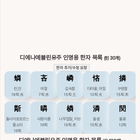
찰벼
찰벼
새그물
손가락끝
벌거벗을
14획
20획
木
19획
木
12획
21획
蓏
蘿
螺
裸
覶
풀열매
무, 미나리
소라
벌거벗을
차례, 곡진할, 자
14획
木
23획
木
17획
水
13획
木
세히볼, 좋게볼
19획
火
디에나에블린유주 인명용 한자 목록
(린 30개)
誽
邏
那
鑼
騾
한자 추가/수정 요청
떠볼, 탐색할
순행할
어찌
징
노새
15획
23획
土
7획
土
27획
金
21획
火
䗲
吝
嶙
悋
撛
驘
𡖔
𣃽
린,인
아낄
깊숙할
더러울, 아낄
구원할
18획
水
7획
水
15획
土
10획
火
15획
木
노새
많을 나, 많다
깃발(旗-)이 펄럭
23획
火
10획
이는 모양
斴
暽
橉
潾
焛
12획
돌사이로흐르는
사람이름
나무껍질, 지방
돌샘
불꽃
물소리
16획
16획
木
15획
水
12획
16획