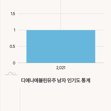
11획
9획
木
11획
木
11획
木
12획
木
窳
籲
糅
維
緌
綢
胄
腠
舟
蔟
1.5
이지러질, 게으를
부를
섞을
바, 오직, 맬
관끈늘어질, 기
2
얽을, 빽빽할, 비
투구
살결
배
태주, 정월
15획
水
32획
木
15획
木
14획
木
14획
木
단
9획
13획
水
6획
木
15획
木
1
14획
木
羑
聈
腴
臾
荽
蛀
蛛
裯
註
詋
권할
고요할
살질
잠깐
고수풀
0.5
9획
11획
火
13획
水
8획
土
10획
나무굼벵이
거미
홑이불
주, 적을
방자할, 저주할
11획
水
12획
水
13획
木
12획
金
12획
金
莠
萸
蕕
蕤
薷
0
誅
賙
走
趎
躊
가라지
수유나무
누린내풀
꽃, 늘어질
향유
2,021
2,021
11획
木
13획
木
16획
木
16획
木
17획
벨, 책할
진휼할
달릴, 달아날
사람의이름
머뭇거릴
디에나에블린유주 남자 인기도 통계
13획
金
15획
金
7획
火
13획
火
21획
土
蚰
蚴
蝤
裕
褕
輈
輖
輳
逎
週
그리마
유충, 굼틀거릴
꽃게
넉넉할
고울
11획
水
11획
水
15획
水
12획
木
14획
木
끌채, 굳셀
낮을, 짐무거울
모일
닥칠
둘레, 일주
13획
火
15획
16획
火
11획
土
12획
土
誘
諛
諭
讉
趡
NaN