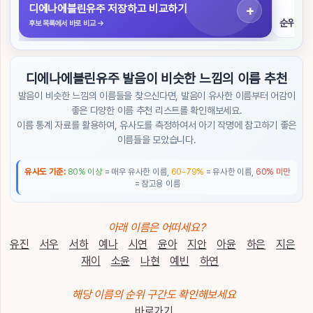
색
디에나에블린유주 저장하고 비교하기
순위 구
후보 목록에서 바로 비교
→
초
성
검
디에나에블린유주 발음이 비슷한 느낌의 이름 추천
색
발음이 비슷한 느낌의 이름들을 찾으신다면, 발음이 유사한 이름부터 어감이
좋은 다양한 이름 추천 리스트를 확인해보세요.
작
이름 통계 자료를 활용하여, 유사도를 측정하여서 아기 작명에 참고하기 좋은
명
도
이름들을 모았습니다.
우
미
유사도 기준:
80% 이상
= 매우 유사한 이름,
60-79%
= 유사한 이름,
60% 미만
= 참고용 이름
이
름
순
아래 이름은 어떠세요?
위
유진
서우
서하
예나
시연
윤아
지안
아윤
하은
지은
재이
소윤
나현
예빈
하연
트
렌
해당 이름의 순위 구간도 확인해보세요
드
/
바로가기