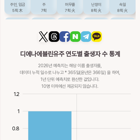
11획
土
12획
17획
17획
水
9획
木
주인, 임금
주
머무를
난장이
속일
5획
木
7획
7획
火
8획
火
8획
火
岰
帷
幼
幽
庾
做
儔
冑
凑
周
산굽이
휘장
어릴, 어린아이
그윽할, 조용할
곳집
8획
11획
木
5획
火
9획
火
12획
木
만들, 제조할
무리
투구
주
두루, 주나라
11획
火
16획
火
9획
水
11획
8획
水
悠
惟
愈
愉
揄
디에나에블린유주 연도별 출생자 수 통계
呪
咮
嗾
奏
妵
멀, 한가할
오직
더욱, 나을
기뻐할
끌, 빈정거릴
11획
火
11획
火
13획
火
12획
火
12획
木
2026년 예측치는 해당 이름 출생자를,
방자할, 저주할
부리
추길
아뢸, 상소
사람이름, 예쁠
8획
水
9획
14획
水
9획
木
8획
土
데이터 누적 일수로 나누고 * 365일(윤년은 366일) 을 하여,
揉
攸
曘
有
柔
1년 단위 예측치로 환산한 값입니다.
姝
婤
宙
尌
州
주무를
바, 아득할
햇빛; 어두울
있을, 가질
부드러울
10명 이하에선 제공되지 않습니다.
12획
木
7획
金
18획
火
6획
水
9획
木
0.4
0.2
1.4
1.2
예쁠, 연약할
얼굴얌전할
때, 하늘
세울, 아이종, 성
고을
9획
土
11획
8획
木
12획
土
6획
水
柚
桵
楡
楢
槱
1
幬
廚
拄
晝
晭
유자나무
두릅나무
느름
부드러운나무, 홰
화톳불놓을
9획
木
11획
13획
木
13획
木
15획
휘장
부엌
버틸
낮
햇빛
0.8
17획
木
15획
木
8획
木
11획
火
12획
火
油
泑
洧
浟
游