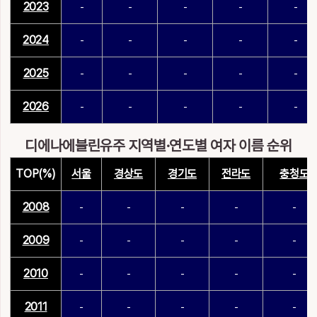
2023
-
-
-
-
-
2024
-
-
-
-
-
2025
-
-
-
-
-
2026
-
-
-
-
-
디에나에블린유주 지역별·연도별 여자 이름 순위
TOP(%)
서울
경상도
경기도
전라도
충청도
2008
-
-
-
-
-
2009
-
-
-
-
-
2010
-
-
-
-
-
2011
-
-
-
-
-