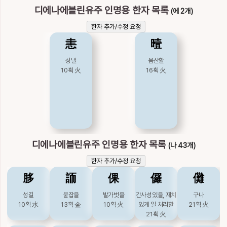
디에나에블린유주 인명용 한자 목록
(에 2개)
한자 추가/수정 요청
恚
曀
성낼
음산할
10획
火
16획
火
디에나에블린유주 인명용 한자 목록
(나 43개)
한자 추가/수정 요청
䏧
䛔
倮
儸
儺
성길
붙잡을
발가벗을
간사성있을, 재치
구나
10획
水
13획
金
10획
火
있게 일 처리할
21획
火
21획
火