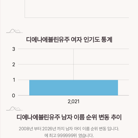
遒
邾
酎
酒
鉒
뀔, 가르칠
아첨
깨우칠, 비유할
성낼
움직일, 땅이름
14획
金
16획
金
16획
金
23획
金
15획
다할
나라이름
전국술, 주금
술
쇳돌, 함돌
13획
土
9획
土
10획
金
10획
金
13획
金
踰
蹂
逌
逾
遊
L
銂
鑄
霌
霔
駐
넘을
밟을
웃을, 바
넘을, 더욱
놀
디에나에블린유주 여자 인기도 통계
16획
土
16획
土
11획
土
13획
土
12획
土
금칼
부어만들
장마
비오래내릴
머무를
-2
-1
4
3
14획
22획
金
16획
水
16획
水
15획
火
遺
鄃
酉
釉
鍮
麈
鼄
2
남을, 잃을
고을이름
열째지지
광택
놋쇠
16획
土
11획
7획
金
12획
火
17획
金
2
고라니
거미
1
16획
19획
土
鞣
鮪
黝
鼬
龥
가죽, 무두질할
철갑상어
검푸른빛
족제비
부르짓을
0
18획
金
17획
水
17획
水
18획
水
26획
火
2,021
2,021
柳
디에나에블린유주 남자 이름 순위 변동 추이
버드나무
2008년 부터 2026년 까지 남자 아이 이름 순위 변동 입니다.
9획
木
에 최고 999999위 였습니다.