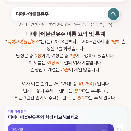
인
하
세
요.
🔎 자동완성 지원 · 초성 혼합 검색 가능 (예: ㄷ윤, 윤ㅈ,ㅅㅇ)
로
관
디에나에블린유주 이름 요약 및 통계
그
심
인
이
"
디에나에블린유주
"은(는) 2008년부터 ~ 2026년까지 총
1명
이 출
름
생신고를 하였습니다.
남성은 총
0명
이며, 여성은 총
1명
이 사용하고 있습니다.
이 이름은
여성적
느낌의 여자이름입니다.
출생신고 계절은
겨울
이 제일 많습니다.
여자 이름 순위는 28,726명 중
10,284위
입니다
이
름
인기도 장기 추세(트랜드)는
횡보
하는 추세이고,
검
최근 3년간 인기도 추세(트랜드)는
횡보
하는 추세 입니다.
색
다음 이름 탐색
이
디에나에블린유주와 함께 비교해보세요
름
검
인기 흐름
관심 이름