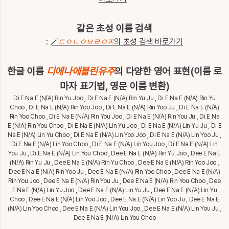
통
계
같은 초성 이름 검색
이
:
🪄
ㄷㅇㄴㅇㅂㄹㅇㅈ
의 초성 검색 바로가기
름
이
야
한글 이름
디에나에블린유주
의 다양한 영어 표현(이름 로
기
마자 표기법, 영문 이름 변환)
Di E Na E (N/A) Rin Yu Joo , Di E Na E (N/A) Rin Yu Ju , Di E Na E (N/A) Rin Yu
특
Choo , Di E Na E (N/A) Rin Yoo Joo , Di E Na E (N/A) Rin Yoo Ju , Di E Na E (N/A)
별
Rin Yoo Choo , Di E Na E (N/A) Rin You Joo , Di E Na E (N/A) Rin You Ju , Di E Na
한
E (N/A) Rin You Choo , Di E Na E (N/A) Lin Yu Joo , Di E Na E (N/A) Lin Yu Ju , Di E
이
Na E (N/A) Lin Yu Choo , Di E Na E (N/A) Lin Yoo Joo , Di E Na E (N/A) Lin Yoo Ju ,
름
Di E Na E (N/A) Lin Yoo Choo , Di E Na E (N/A) Lin You Joo , Di E Na E (N/A) Lin
You Ju , Di E Na E (N/A) Lin You Choo , Dee E Na E (N/A) Rin Yu Joo , Dee E Na E
(N/A) Rin Yu Ju , Dee E Na E (N/A) Rin Yu Choo , Dee E Na E (N/A) Rin Yoo Joo ,
Dee E Na E (N/A) Rin Yoo Ju , Dee E Na E (N/A) Rin Yoo Choo , Dee E Na E (N/A)
최
Rin You Joo , Dee E Na E (N/A) Rin You Ju , Dee E Na E (N/A) Rin You Choo , Dee
근
E Na E (N/A) Lin Yu Joo , Dee E Na E (N/A) Lin Yu Ju , Dee E Na E (N/A) Lin Yu
검
전
Choo , Dee E Na E (N/A) Lin Yoo Joo , Dee E Na E (N/A) Lin Yoo Ju , Dee E Na E
체
색
(N/A) Lin Yoo Choo , Dee E Na E (N/A) Lin You Joo , Dee E Na E (N/A) Lin You Ju ,
삭
한
Dee E Na E (N/A) Lin You Choo
제