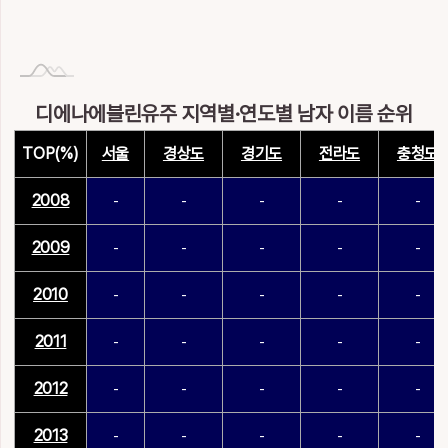
디에나에블린유주 지역별·연도별 남자 이름 순위
TOP(%)
서울
경상도
경기도
전라도
충청도
2008
-
-
-
-
-
2009
-
-
-
-
-
2010
-
-
-
-
-
2011
-
-
-
-
-
2012
-
-
-
-
-
2013
-
-
-
-
-