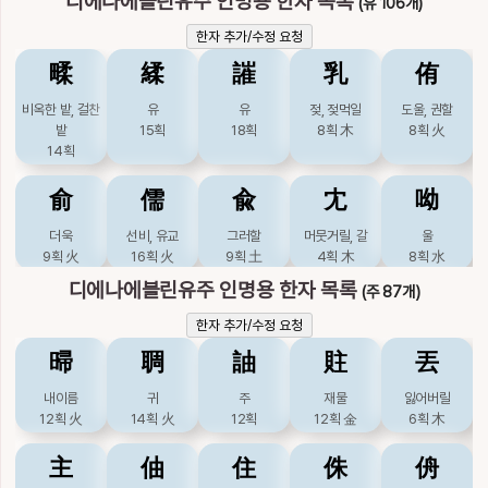
디에나에블린유주 인명용 한자 목록
(유 106개)
燐
獜
璘
瞵
磷
한자 추가/수정 요청
인, 도깨비불
건강할, 짐승이름
옥빛
눈빛
돌
㽥
䋴
䜅
乳
侑
16획
火
15획
水
16획
金
17획
17획
金
비옥한 밭, 걸찬
유
유
젖, 젖먹일
도울, 권할
粦
粼
繗
藺
躙
밭
15획
18획
8획
木
8획
火
14획
인
물부딪칠
이을
골풀
짓밟을
12획
木
14획
木
18획
木
20획
木
23획
土
俞
儒
兪
冘
呦
躪
轔
鄰
鏻
閵
더욱
선비, 유교
그러할
머뭇거릴, 갈
울
9획
火
16획
火
9획
土
4획
木
8획
水
짓밟을
수렛소리, 문지방
이웃
굳셀
밟을, 새이
27획
土
19획
火
15획
土
20획
金
16획
디에나에블린유주 인명용 한자 목록
(주 87개)
唯
喩
囿
壝
姷
한자 추가/수정 요청
隣
驎
鱗
麟
𪊭
오직
효유할
동산, 얽매일
토담, 단둘러쌓은
짝
㫶
䎻
䛆
䝬
丟
11획
水
12획
水
9획
水
담
9획
土
이웃, 도울
준마
비늘
기린
린,인
19획
土
15획
土
22획
火
23획
水
23획
土
17획
내이름
귀
주
재물
잃어버릴
12획
火
14획
火
12획
12획
金
6획
木
婑
婾
嬬
孺
宥
主
伷
住
侏
侜
날씬할
훔칠
아내
젖먹이, 사모할
용서할, 도울