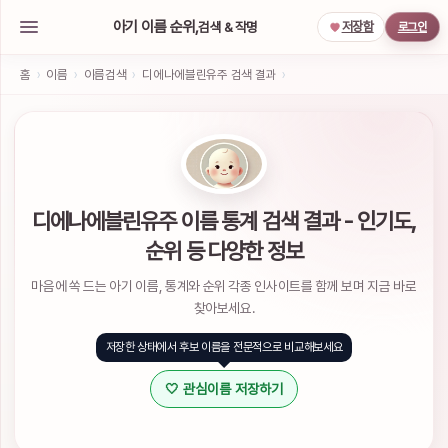
아기 이름 순위,
검색 & 작명
저장함
로그인
아
기
홈
›
이름
›
이름검색
›
디에나에블린유주 검색 결과
›
이
름
작
명
서
비
스
디에나에블린유주 이름 통계 검색 결과 - 인기도,
소
순위 등 다양한 정보
셜
계
마음에 쏙 드는 아기 이름, 통계와 순위 각종 인사이트를 함께 보며 지금 바로
정
으
찾아보세요.
로
간
저장한 상태에서 후보 이름을 전문적으로 비교해보세요
편
하
🤍 관심이름 저장하기
게
로
그