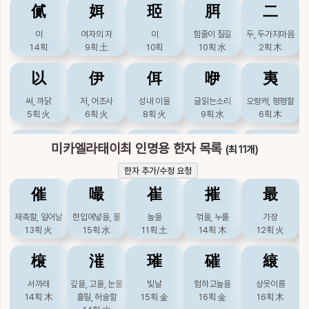
㒃
㛅
㺿
䏪
二
9획
水
7획
水
10획
水
13획
9획
이
여자의 자
이
힘줄이 질길
두, 두가지마음
笞
胎
苔
跆
迨
14획
9획
土
10획
10획
水
2획
木
매질할
아이밸
이끼
밟을
미칠, 이를
以
伊
佴
咿
夷
11획
木
9획
水
9획
木
12획
土
9획
土
써, 까닭
저, 어조사
성내 이을
글읽는소리
오랑캐, 평평할
邰
鈦
颱
駄
駘
5획
火
6획
火
8획
火
9획
水
6획
木
나라이름
티타늄
태풍
실을
둔마, 벗을
姨
媐
尔
峓
已
8획
土
12획
金
14획
木
14획
15획
火
미카엘라태이최 인명용 한자 목록
(최 11개)
이모, 처형제
기쁠
그렇다할, 너
산이름
그칠, 이미
한자 추가/수정 요청
鮐
豸
9획
土
12획
土
5획
水
9획
3획
土
催
嘬
崔
摧
最
복
해태
巸
廙
弛
彛
彝
16획
水
7획
水
재촉할, 일어날
한입에넣을, 물
높을
꺾을, 누를
가장
13획
火
15획
水
11획
土
14획
木
12획
火
이,희
공경할
느슨할
떳떳할, 법, 종묘
떳떳할
9획
土
14획
木
6획
金
제기
18획
火
榱
漼
璀
磪
縗
16획
火
서까래
깊을, 고울, 눈물
빛날
험하고높을
상옷이름
怡
恞
敡
杝
栭
14획
木
흘릴, 허술할
15획
金
16획
金
16획
木