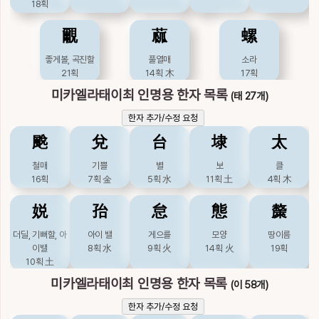
14획
18획
17획
木
21획
木
23획
木
17획
金
躾
覼
迷
郿
蓏
靡
螺
麋
예절가르칠,
좋게볼, 곡진할
헤맬
고을이름
풀열매
씨없앨, 쓰러질
소라
순록
16획
火
21획
10획
土
14획
11획
木
19획
水
17획
17획
土
미카엘라태이최 인명용 한자 목록
(태 27개)
黴
𥹄
㜫
한자 추가/수정 요청
곰팡이, 때낄
미
아름다울, 빛 곱다
䬈
兌
台
埭
太
23획
水
11획
16획
철매
기쁠
별
보
클
16획
7획
金
5획
水
11획
土
4획
木
娧
孡
怠
態
斄
더딜, 기뻐할, 아
아이 밸
게으를
모양
땅이름
이밸
8획
水
9획
火
14획
火
19획
10획
土
미카엘라태이최 인명용 한자 목록
(이 58개)
殆
汰
泰
溙
炱
한자 추가/수정 요청
위험할
일, 사치할
심히, 클
물
철매