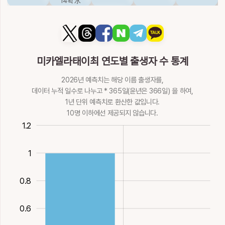
14획
水
기뻐할
기꺼울
업신여길
나무이름
두공, 버섯이름
8획
火
9획
12획
7획
木
10획
脧
栮
歋
洟
洢
洱
어린아이불알, 덜
11획
水
버섯, 느타리
서로웃을
콧물, 눈물,
물이름
물이름
미카엘라태이최 연도별 출생자 수 통계
10획
木
14획
9획
水
9획
9획
2026년 예측치는 해당 이름 출생자를,
爾
珆
珥
異
痍
데이터 누적 일수로 나누고 * 365일(윤년은 366일) 을 하여,
1년 단위 예측치로 환산한 값입니다.
너, 그러할
옥돌, 용무늬있는
귀엣고리, 햇무리
다를
상처, 다칠
14획
火
올옷
10획
金
11획
土
11획
水
10명 이하에선 제공되지 않습니다.
9획
金
0.4
0.2
1.4
1.2
移
而
耳
聏
肄
1
옮길, 문체의하나
말이을, 뿐, 어조
귀, 뿐, 어조사
화할
익힐
11획
木
사
6획
火
12획
13획
火
6획
水
0.8
苡
荑
薾
訑
詒
0.6
1
율무, 질경이
삘기
꽃번성할
으쓱거릴
속일, 줄