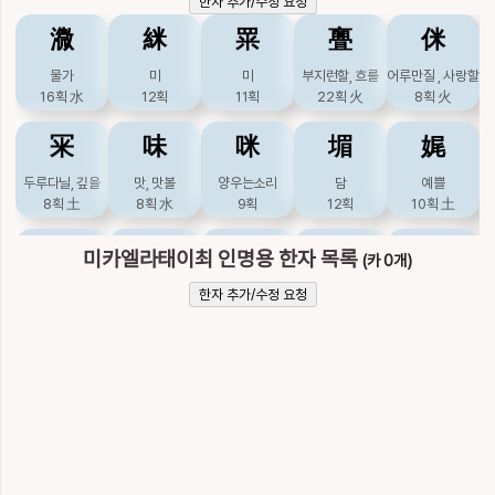
이
한자 추가/수정 요청
름
㵟
䋛
䍘
亹
侎
미카엘라태이최
물가
미
미
부지런할, 흐를
어루만질 , 사랑할
16획
水
12획
11획
22획
火
8획
火
冞
味
咪
堳
娓
두루다닐, 깊을
맛, 맛볼
양우는소리
담
예쁠
8획
土
8획
水
9획
12획
10획
土
媄
媚
媺
尾
嵄
미카엘라태이최 인명용 한자 목록
(카 0개)
빛고을
아첨할
착할
꼬리, 끝
깊은산
한자 추가/수정 요청
12획
土
12획
土
13획
土
7획
水
12획
土
嵋
弥
弭
彌
微
산이름
활부릴, 두루
활고자, 그칠
퍼질, 더욱
작을, 정묘할
12획
土
8획
火
9획
火
17획
火
13획
火
敉
未
梶
楣
洣