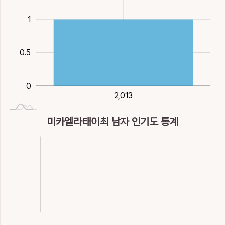
2
1
0.5
0
2,013
2,013
미카엘라태이최 남자 인기도 통계
NaN
L