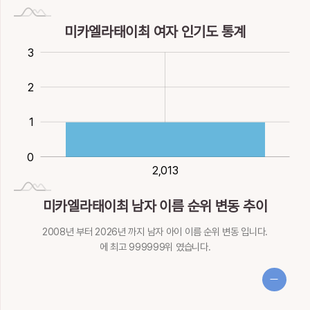
미카엘라태이최 여자 인기도 통계
0.5
0.5
-1
-2
4
3
2
2
1
0
2,013
2,013
미카엘라태이최 남자 이름 순위 변동 추이
2008년 부터 2026년 까지 남자 아이 이름 순위 변동 입니다.
에 최고 999999위 였습니다.