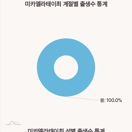
미카엘라태이최 계절별 출생수 통계
봄: 100.0%
미카엘라태이최 성별 출생수 통계