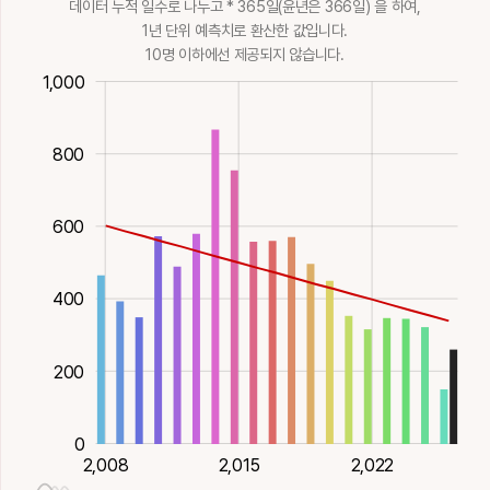
데이터 누적 일수로 나누고 * 365일(윤년은 366일) 을 하여,
생각할, 어조사
버릴
기울
이, 어조사
숟가락
1년 단위 예측치로 환산한 값입니다.
9획
火
11획
木
11획
火
12획
金
9획
木
10명 이하에선 제공되지 않습니다.
査
梭
楂
榭
死
200
100
00
00
100
200
400
1,000
조사할
북
풀명자나무
정자
죽을
9획
木
11획
木
13획
木
14획
木
6획
水
800
汜
沙
泗
涘
渣
물이름
모일, 일
물이름
물가
찌끼
600
6획
水
7획
水
8획
水
10획
12획
水
800
瀉
獅
痧
皶
砂
400
쏟을
사자
마진
비사증
모래
18획
水
13획
水
12획
水
14획
金
9획
金
200
社
祀
祠
禠
私
땅귀신, 단체
제사지낼
제사지낼
복
사, 사사로이할
0
8획
木
8획
木
10획
木
14획
7획
木
2,020
2,026
2,014
2,008
2,015
2,022
2,008