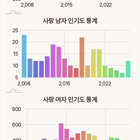
邪
飼
駛
駟
魦
2,020
2,026
2,014
2,008
2,015
2,022
2,008
간사할
먹일
달릴, 빠를
사마
모래무지
사랑 남자 인기도 통계
7획
土
14획
水
15획
火
15획
火
15획
水
30
-5
0
25
鯊
鰤
麝
20
모래무지, 상어
방어
사향노루
18획
水
21획
水
21획
土
20
15
10
5
2,020
2,026
2,014
2,008
2,015
2,022
2,008
사랑 여자 인기도 통계
00
100
0
000
200
800
600
600