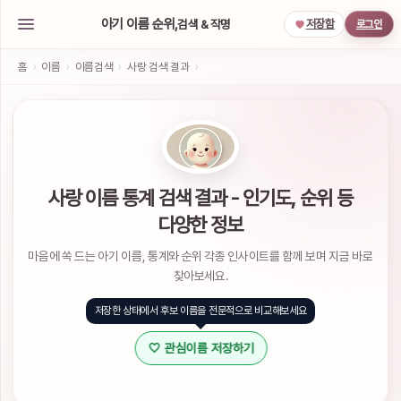
아기 이름 순위,
검색 & 작명
저장함
로그인
아
기
홈
›
이름
›
이름검색
›
사랑 검색 결과
›
이
름
작
명
서
비
스
사랑 이름 통계 검색 결과 - 인기도, 순위 등
소
다양한 정보
셜
계
마음에 쏙 드는 아기 이름, 통계와 순위 각종 인사이트를 함께 보며 지금 바로
정
으
찾아보세요.
로
간
저장한 상태에서 후보 이름을 전문적으로 비교해보세요
편
하
🤍 관심이름 저장하기
게
로
그