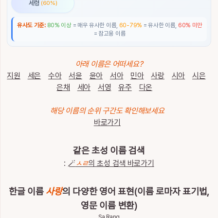
세령
(60%)
통
계
유사도 기준:
80% 이상
= 매우 유사한 이름,
60-79%
= 유사한 이름,
60% 미만
= 참고용 이름
이
름
이
아래 이름은 어떠세요?
야
기
지원
세은
수아
서윤
윤아
서아
민아
사랑
시아
시은
은채
세아
서영
유주
다온
특
별
해당 이름의 순위 구간도 확인해보세요
한
바로가기
이
름
같은 초성 이름 검색
:
🪄
ㅅㄹ
의 초성 검색 바로가기
최
근
검
전
한글 이름
사랑
의 다양한 영어 표현(이름 로마자 표기법,
체
색
삭
영문 이름 변환)
한
제
Sa Rang