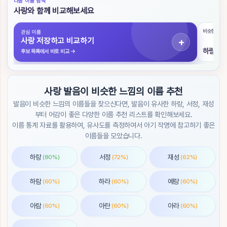
다음 이름 탐색
색
사랑와 함께 비교해보세요
초
비슷한 발음
관심 이름
성
사랑 저장하고 비교하기
검
하랑
후보 목록에서 바로 비교
→
색
작
사랑 발음이 비슷한 느낌의 이름 추천
명
도
발음이 비슷한 느낌의 이름들을 찾으신다면, 발음이 유사한 하랑, 서정, 재성
우
부터 어감이 좋은 다양한 이름 추천 리스트를 확인해보세요.
미
이름 통계 자료를 활용하여, 유사도를 측정하여서 아기 작명에 참고하기 좋은
이름들을 모았습니다.
이
름
하랑
서정
재성
(80%)
(72%)
(62%)
순
위
하람
하라
예랑
(60%)
(60%)
(60%)
트
렌
아람
아란
아라
(60%)
(60%)
(60%)
드
/