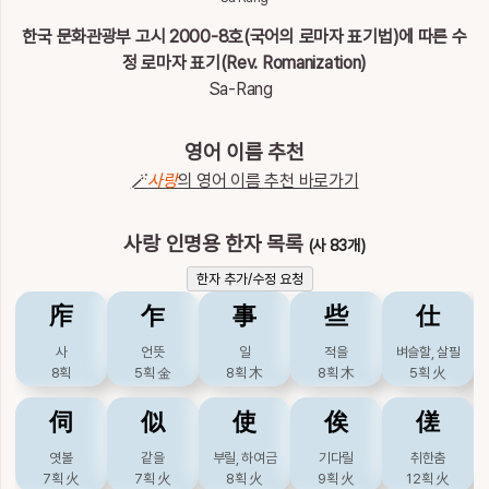
이
름
한국 문화관광부 고시 2000-8호(국어의 로마자 표기법)에 따른 수
사랑
정 로마자 표기(Rev. Romanization)
Sa-Rang
영어 이름 추천
🪄
사랑
의 영어 이름 추천 바로가기
사랑 인명용 한자 목록
(사 83개)
한자 추가/수정 요청
㡸
乍
事
些
仕
사
언뜻
일
적을
벼슬할, 살필
8획
5획
金
8획
木
8획
木
5획
火
伺
似
使
俟
傞
엿볼
같을
부릴, 하여금
기다릴
취한춤
7획
火
7획
火
8획
火
9획
火
12획
火