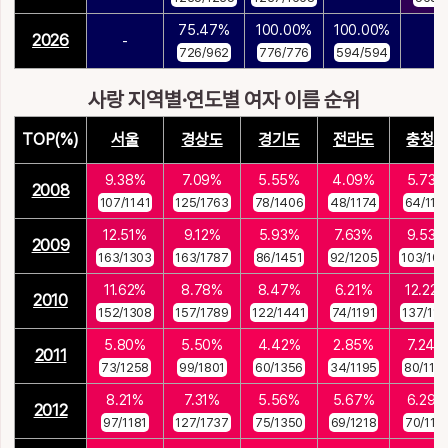
75.47%
100.00%
100.00%
2026
-
-
726/962
776/776
594/594
사랑 지역별·연도별 여자 이름 순위
TOP(%)
서울
경상도
경기도
전라도
충청도
9.38%
7.09%
5.55%
4.09%
5.73%
2008
107/1141
125/1763
78/1406
48/1174
64/111
12.51%
9.12%
5.93%
7.63%
9.53%
2009
163/1303
163/1787
86/1451
92/1205
103/108
11.62%
8.78%
8.47%
6.21%
12.22
2010
152/1308
157/1789
122/1441
74/1191
137/112
5.80%
5.50%
4.42%
2.85%
7.24%
2011
73/1258
99/1801
60/1356
34/1195
80/110
8.21%
7.31%
5.56%
5.67%
6.29%
2012
97/1181
127/1737
75/1350
69/1218
70/111