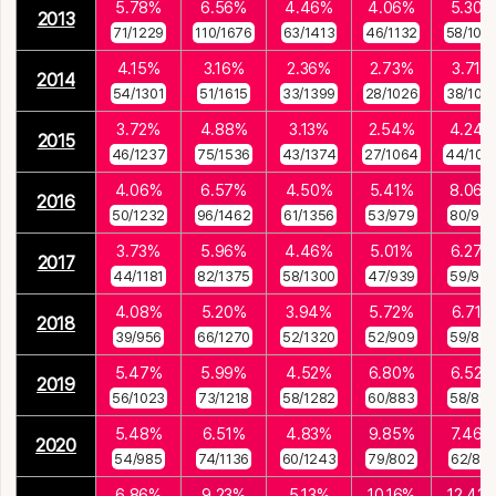
5.78%
6.56%
4.46%
4.06%
5.30%
2013
71/1229
110/1676
63/1413
46/1132
58/109
4.15%
3.16%
2.36%
2.73%
3.71%
2014
54/1301
51/1615
33/1399
28/1026
38/102
3.72%
4.88%
3.13%
2.54%
4.24
2015
46/1237
75/1536
43/1374
27/1064
44/103
4.06%
6.57%
4.50%
5.41%
8.06%
2016
50/1232
96/1462
61/1356
53/979
80/99
3.73%
5.96%
4.46%
5.01%
6.27%
2017
44/1181
82/1375
58/1300
47/939
59/941
4.08%
5.20%
3.94%
5.72%
6.71%
2018
39/956
66/1270
52/1320
52/909
59/87
5.47%
5.99%
4.52%
6.80%
6.52%
2019
56/1023
73/1218
58/1282
60/883
58/89
5.48%
6.51%
4.83%
9.85%
7.46%
2020
54/985
74/1136
60/1243
79/802
62/831
6.86%
9.23%
5.13%
10.16%
12.42