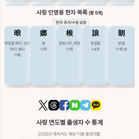
僿
儩
剚
卸
史
사랑 인명용 한자 목록
(랑 5개)
가늘, 거짓
다할
칼꽂을
풀
사관, 사기
한자 추가/수정 요청
15획
火
17획
10획
金
8획
木
5획
水
㫰
嫏
桹
誏
朗
司
咋
唆
嗣
四
햇빛을 쬐다, 명랑
랑
광랑나무, 배럴
뜬말할
밝을
하다, 밝다
11획
11획
14획
11획
水
맡을, 벼슬
갑자기
부추길
이을
넉
11획
5획
水
8획
水
10획
水
13획
水
5획
水
士
奢
姒
娑
寫
선비
사치할
손윗동서
춤출, 옷너풀거릴
베낄, 그릴
3획
木
12획
木
8획
土
10획
土
15획
木
寺
射
巳
師
徙
절, 내시
쏠
여섯째지지
스승
옮길
6획
土
10획
土
3획
火
10획
木
11획
火
사랑 연도별 출생자 수 통계
思
捨
斜
斯
柶
2026년 예측치는 해당 이름 출생자를,