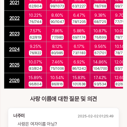
2021
62/904
99/1073
63/1227
78/768
99/79
10.22%
8.60%
6.47%
9.38%
9.70%
2022
76/744
90/1047
78/1205
68/725
77/79
7.57%
7.86%
5.88%
10.87%
10.03
2023
62/819
77/980
69/1174
76/699
78/77
9.25%
8.12%
6.17%
9.56%
10.14
2024
76/822
80/985
73/1183
67/701
78/76
10.07%
7.46%
6.92%
14.86%
12.00
2025
83/824
75/1006
86/1242
104/700
93/77
15.89%
10.54%
15.83%
17.42%
12.60
2026
96/604
86/816
101/638
93/534
82/651
사랑 이름에 대한 질문 및 의견
너주미
2025-02-02 01:25:49
사랑은 여자이름 아님?