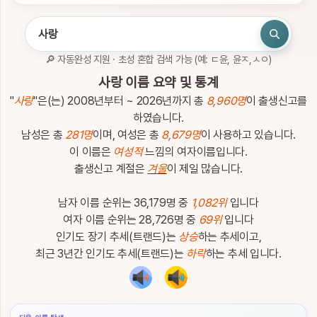
인
하
세
요.
🔎 자동완성 지원 · 초성 혼합 검색 가능 (예: ㄷ윤, 윤ㅈ,ㅅㅇ)
로
관
사랑 이름 요약 및 통계
그
심
인
이
"
사랑
"은(는) 2008년부터 ~ 2026년까지 총
8,960명
이 출생신고를
름
하였습니다.
남성은 총
281명
이며, 여성은 총
8,679명
이 사용하고 있습니다.
이 이름은
여성적
느낌의 여자이름입니다.
출생신고 계절은
겨울
이 제일 많습니다.
남자 이름 순위는 36,179명 중
1,082위
입니다
이
름
여자 이름 순위는 28,726명 중
69위
입니다
검
인기도 장기 추세(트랜드)는
상승
하는 추세이고,
색
최근 3년간 인기도 추세(트랜드)는
하락
하는 추세 입니다.
이
름
검