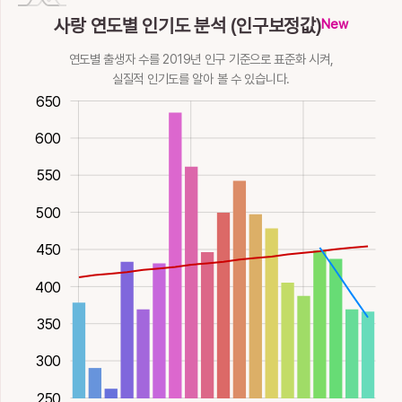
竢
笥
篩
糸
紗
사랑 연도별 인기도 분석 (인구보정값)
New
기다릴
상자
체, 칠
극히적을수
비단
연도별 출생자 수를 2019년 인구 기준으로 표준화 시켜,
12획
金
11획
木
16획
木
6획
木
10획
木
실질적 인기도를 알아 볼 수 있습니다.
絲
肆
舍
莎
蓑
00
00
150
650
실
방자할
집, 폐할, 놓을, 베
사초
도롱이
600
12획
木
13획
火
풀, 쉴
11획
木
14획
木
8획
火
550
蛇
蜡
裟
覗
詐
500
뱀
납제
가사
엿볼
속일, 거짓
600
450
11획
水
14획
水
13획
木
12획
火
12획
金
詞
謝
賜
赦
辭
400
고할, 말, 문체이
사례할, 끊을, 사
줄, 은혜
놓아줄
말씀
350
름
양할, 물러날, 이
15획
金
11획
火
19획
金
12획
金
룰
300
17획
金
250