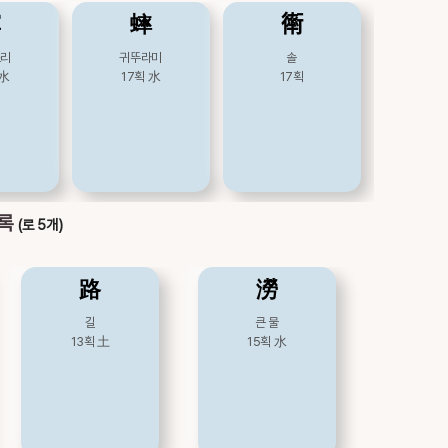
窣
蟀
𧗿
소리
귀뚜라미
솔
水
17획
水
17획
목록
(로 5개)
路
澇
길
큰 물
13획
土
15획
水