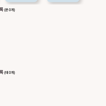
목록
(몬 0개)
목록
(데 0개)