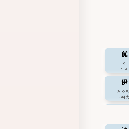
㒃
이
14획
伊
저, 어
6획
尔
그렇다할,
5획