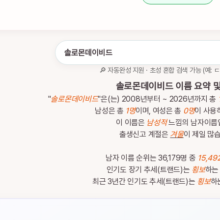
🔎 자동완성 지원 · 초성 혼합 검색 가능 (예: 
솔로몬데이비드 이름 요약 및
"
솔로몬데이비드
"은(는) 2008년부터 ~ 2026년까지 총
남성은 총
1명
이며, 여성은 총
0명
이 사용
이 이름은
남성적
느낌의 남자이름
출생신고 계절은
겨울
이 제일 많
남자 이름 순위는 36,179명 중
15,49
인기도 장기 추세(트랜드)는
횡보
하는
최근 3년간 인기도 추세(트랜드)는
횡보
하