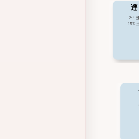
䢦
거느
15획