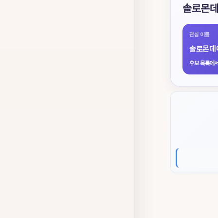
솔로몬데
관심 이름
솔로몬데
후보 목록에서