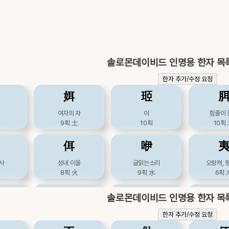
솔로몬데이비드 인명용 한자 목
한자 추가/수정 요청
㛅
㺿
여자의 자
이
힘줄이 
9획
土
10획
10획
佴
咿
조사
성내 이을
글읽는소리
오랑캐, 
火
8획
火
9획
水
6획
峓
已
솔로몬데이비드 인명용 한자 목
 너
산이름
그칠, 이미
이,
한자 추가/수정 요청
水
9획
3획
土
9획