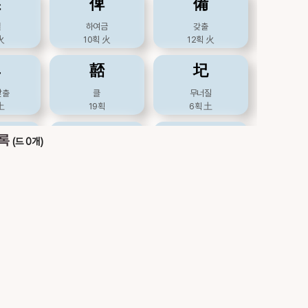
伾
俾
備
恞
敡
杝
셀
하여금
갖출
火
10획
火
12획
火
울
업신여길
나무이름
12획
7획
木
卑
嚭
圮
洟
洢
洱
낮출
클
무너질
土
19획
6획
土
눈물,
물이름
물이름
水
9획
9획
妃
妣
婢
목록
(드 0개)
異
痍
移
비
어미
계집종
土
7획
土
11획
土
를
상처, 다칠
옮길, 문체의하나
土
11획
水
11획
木
庇
庳
悱
肄
苡
荑
을
낮을
말나오지아니할
木
11획
木
11획
火
힐
율무, 질경이
삘기
火
9획
木
10획
木
批
斐
枇
貤
貳
貽
깎을
문채날
비파나무
木
12획
木
8획
木