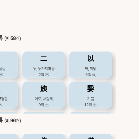
록
(이 58개)
䏪
二
以
질길
두, 두가지마음
써, 까닭
水
2획
木
5획
火
夷
姨
媐
평평할
이모, 처형제
기쁠
木
9획
土
12획
土
巸
廙
弛
록
(비 96개)
희
공경할
느슨할
土
14획
木
6획
金