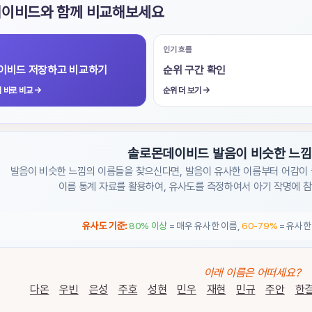
이비드와 함께 비교해보세요
인기 흐름
이비드 저장하고 비교하기
순위 구간 확인
 바로 비교
→
순위 더 보기
→
솔로몬데이비드 발음이 비슷한 느낌
발음이 비슷한 느낌의 이름들을 찾으신다면, 발음이 유사한 이름부터 어감이 
이름 통계 자료를 활용하여, 유사도를 측정하여서 아기 작명에 
유사도 기준:
80% 이상
= 매우 유사한 이름,
60-79%
= 유사한
아래 이름은 어떠세요?
다온
우빈
은성
주호
성현
민우
재현
민규
주안
한