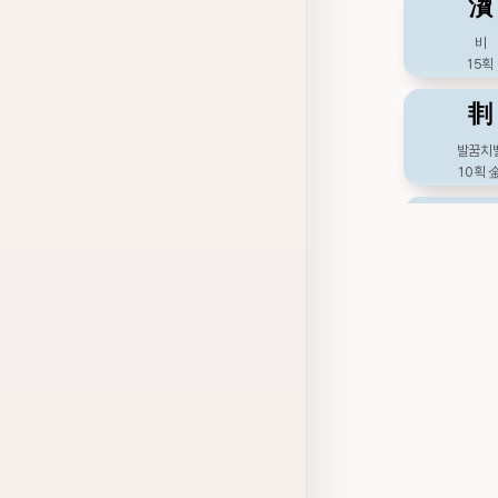
㵒
彛
비
15획
떳떳할, 법,
16획
剕
栭
발꿈치
10획
두공, 버
10획
埤
爾
더할
11획
너, 그
14획
屁
而
방귀
7획
말이을, 뿐,
6획
悲
薾
슬플
12획