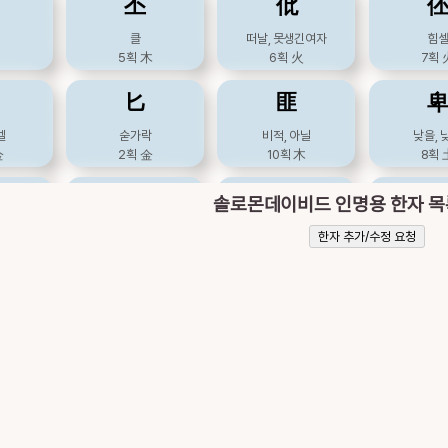
丕
仳
彝
怡
클
떠날, 못생긴여자
힘
5획
木
6획
火
7획
 종묘제기
떳떳할
기뻐할
기꺼
火
18획
火
8획
火
9획
匕
匪
栮
歋
벨
숟가락
비적, 아닐
낮을, 
金
2획
金
10획
木
8획
섯이름
버섯, 느타리
서로웃을
콧물, 
10획
木
14획
9획
奜
奰
솔로몬데이비드 인명용 한자 
珆
珥
클
장대할
왕
한자 추가/수정 요청
土
11획
木
18획
6획
러할
옥돌, 용무늬있는올옷
귀엣고리, 햇무리
다
火
9획
金
10획
金
11획
岯
庀
耳
聏
산이름, 산첩첩할
갖출, 다스 릴
덮
水
8획
5획
木
7획
 어조사
귀, 뿐, 어조사
화할
익
水
6획
火
12획
13획
憊
扉
訑
詒
고달플
문짝
칠, 
火
16획
火
12획
木
7획