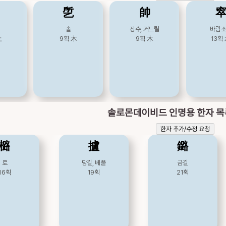
乺
帥
릴
솔
장수, 거느릴
바람
土
9획
木
9획
木
13획
솔로몬데이비드 인명용 한자 
한자 추가/수정 요청
㯝
攎
鏴
로
당길, 베풀
금길
16획
19획
21획