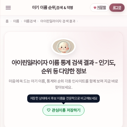
아기 이름 순위,
검색 & 작명
저장함
로그인
아
기
홈
›
이름
›
이름검색
›
아이린일라이자 검색 결과
›
이
름
작
명
서
비
스
아이린일라이자 이름 통계 검색 결과 - 인기도,
소
순위 등 다양한 정보
셜
계
마음에 쏙 드는 아기 이름, 통계와 순위 각종 인사이트를 함께 보며 지금 바로
정
으
찾아보세요.
로
간
저장한 상태에서 후보 이름을 전문적으로 비교해보세요
편
하
🤍 관심이름 저장하기
게
로
그