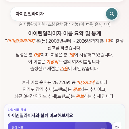
인
하
세
요.
🔎 자동완성 지원 · 초성 혼합 검색 가능 (예: ㄷ윤, 윤ㅈ,ㅅㅇ)
로
관
아이린일라이자 이름 요약 및 통계
그
심
인
이
"
아이린일라이자
"은(는) 2008년부터 ~ 2026년까지 총
1명
이 출생
름
신고를 하였습니다.
남성은 총
0명
이며, 여성은 총
1명
이 사용하고 있습니다.
이 이름은
여성적
느낌의 여자이름입니다.
출생신고 계절은
겨울
이 제일 많습니다.
여자 이름 순위는 28,726명 중
10,284위
입니다
이
름
인기도 장기 추세(트랜드)는
횡보
하는 추세이고,
검
최근 3년간 인기도 추세(트랜드)는
횡보
하는 추세 입니다.
색
다음 이름 탐색
이
아이린일라이자와 함께 비교해보세요
름
검
인기 흐름
관심 이름