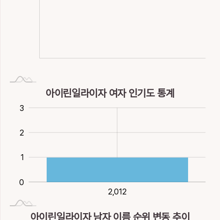
NaN
L
아이린일라이자 여자 인기도 통계
0.5
0.5
-1
-2
4
3
2
2
1
0
2,012
2,012
아이린일라이자 남자 이름 순위 변동 추이