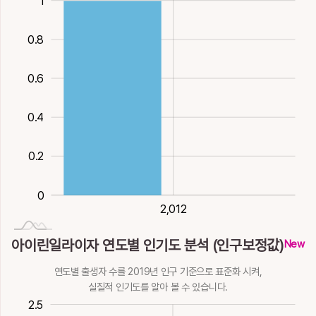
1
옮길, 문체의하나
말이을, 뿐, 어조
귀, 뿐, 어조사
화할
익힐
眥
眦
磁
秄
籽
11획
木
사
6획
火
12획
13획
火
6획
水
0.8
흘겨볼
눈초리
지남석
북돋을
씨앗
11획
木
11획
木
14획
金
8획
木
9획
苡
荑
薾
訑
詒
0.6
1
粢
紫
者
耔
胾
율무, 질경이
삘기
꽃번성할
으쓱거릴
속일, 줄
9획
木
10획
木
17획
10획
12획
기장, 곡식
자줏빛
놈
복돋울
산적점
0.4
12획
木
12획
木
9획
水
9획
木
12획
土
貤
貳
貽
迤
邇
0.2
自
茈
茨
茲
莿
겹칠
둘, 거듭, 버금
끼칠 / 남길
비스듬할
가까울, 가까이할
10획
12획
金
12획
金
9획
土
18획
土
몸, 스스로, 부터
능소화나무
띠, 납가새, 쌓을
이, 해
풀가시
0
6획
木
10획
木
10획
木
10획
木
12획
木
鉺
陑
隶
頤
飴
2,012
2,012
蔗
藉
虸
觜
訾
갈고리
땅이름
미칠
기를, 어조사, 턱
엿
아이린일라이자 연도별 인기도 분석 (인구보정값)
14획
8획
8획
水
으로가르킬
14획
水
New
사탕수수
깔개, 빌
자방벌레
별이름
헐뜯을
15획
火
15획
木
18획
木
9획
水
13획
木
13획
金
연도별 출생자 수를 2019년 인구 기준으로 표준화 시켜,
鴯
李
俐
실질적 인기도를 알아 볼 수 있습니다.
諮
貲
資
赭
鎡
0.5
-1
3
2.5
제비
오얏리(이)
똑똑할