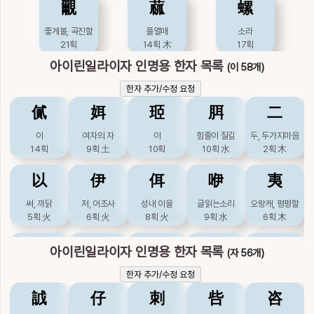
覼
蓏
螺
貤
貳
貽
迤
邇
좋게볼, 곡진할
풀열매
소라
겹칠
21획
둘, 거듭, 버금
끼칠 / 남길
14획
木
비스듬할
17획
가까울, 가까이할
10획
12획
金
12획
金
9획
土
18획
土
아이린일라이자 인명용 한자 목록
(이 58개)
鉺
陑
隶
頤
飴
한자 추가/수정 요청
㒃
㛅
㺿
䏪
二
갈고리
땅이름
미칠
기를, 어조사, 턱
엿
14획
8획
8획
水
으로가르킬
14획
水
이
여자의 자
이
힘줄이 질길
두, 두가지마음
15획
火
14획
9획
土
10획
10획
水
2획
木
鴯
李
俐
以
伊
佴
咿
夷
제비
오얏리(이)
똑똑할
써, 까닭
저, 어조사
성내 이을
글읽는소리
오랑캐, 평평할
17획
火
7획
木
9획
5획
火
6획
火
8획
火
9획
水
6획
木
姨
媐
尔
峓
已
아이린일라이자 인명용 한자 목록
(자 56개)
이모, 처형제
기쁠
그렇다할, 너
산이름
그칠, 이미
한자 추가/수정 요청
9획
土
12획
土
5획
水
9획
3획
土
䛋
仔
刺
呰
咨