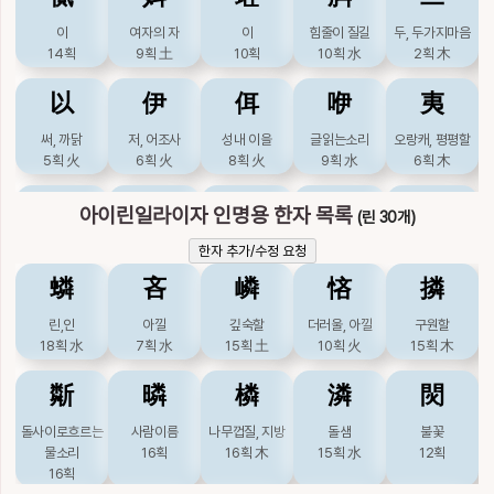
11획
水
8획
土
8획
土
10획
土
11획
土
이
여자의 자
이
힘줄이 질길
두, 두가지마음
14획
9획
土
10획
10획
水
2획
木
婀
婭
孲
峨
峩
以
伊
佴
咿
夷
아리따울
동서
갓난아기
높을
높을
11획
土
11획
土
11획
10획
土
10획
土
써, 까닭
저, 어조사
성내 이을
글읽는소리
오랑캐, 평평할
5획
火
6획
火
8획
火
9획
水
6획
木
庌
我
枒
椏
牙
姨
媐
尔
峓
已
집, 대청, 덮을
나
바퀴테, 가장귀,
가장귀
어금니
아이린일라이자 인명용 한자 목록
(린 30개)
7획
7획
金
가새목자를
12획
木
4획
金
이모, 처형제
기쁠
그렇다할, 너
산이름
그칠, 이미
한자 추가/수정 요청
8획
木
9획
土
12획
土
5획
水
9획
3획
土
䗲
吝
嶙
悋
撛
猗
玡
珴
疋
疴
巸
廙
弛
彛
彝
린,인
아낄
깊숙할
더러울, 아낄
구원할
어조사
땅이름
홀
아,필
병
18획
水
7획
水
15획
土
10획
火
15획
木
이,희
공경할
느슨할
떳떳할, 법, 종묘
떳떳할
11획
水
8획
11획
5획
10획
水
9획
土
14획
木
6획
金
제기
18획
火
斴
暽
橉
潾
焛
16획
火
皒
睋
砑
硪
笌
돌사이로흐르는
사람이름
나무껍질, 지방
돌샘
불꽃
怡
恞
敡
杝
栭
흰색
볼, 갑자기
갈아
달구
대순, 죽순
물소리
16획
16획
木
15획
水
12획
12획
金
12획
9획
金
12획
金
10획
木
16획
기뻐할
기꺼울
업신여길
나무이름
두공, 버섯이름