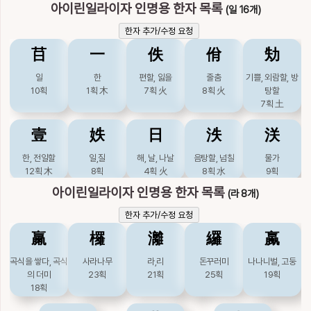
8획
火
9획
12획
7획
木
10획
아이린일라이자 인명용 한자 목록
(일 16개)
芽
莪
蛾
衙
襾
燐
獜
璘
瞵
磷
한자 추가/수정 요청
栮
歋
洟
洢
洱
싹
미나리
나방
마을, 대궐
덮을, 가리어숨길
인, 도깨비불
건강할, 짐승이름
옥빛
눈빛
돌
8획
木
11획
木
13획
水
13획
火
6획
䒤
一
佚
佾
劮
16획
火
15획
水
16획
金
17획
17획
金
버섯, 느타리
서로웃을
콧물, 눈물,
물이름
물이름
10획
木
14획
9획
水
9획
9획
訝
誐
迓
鈳
錏
일
한
편할, 잃을
줄춤
기쁠, 외람할, 방
粦
粼
繗
藺
躙
10획
1획
木
7획
火
8획
火
탕할
爾
珆
珥
異
痍
맞을, 의아할
간사할
마중할
작은가마, 작은도
목가림투구, 강철
7획
土
인
물부딪칠
이을
골풀
짓밟을
11획
金
14획
8획
土
끼
부드럽게할
12획
木
14획
木
18획
木
20획
木
23획
土
너, 그러할
옥돌, 용무늬있는
귀엣고리, 햇무리
다를
상처, 다칠
13획
16획
金
壹
妷
日
泆
浂
14획
火
올옷
10획
金
11획
土
11획
水
躪
轔
鄰
鏻
閵
9획
金
阿
雅
餓
鴉
鵝
한, 전일할
일,질
해, 날, 나날
음탕할, 넘칠
물가
12획
木
8획
4획
火
8획
水
9획
짓밟을
수렛소리, 문지방
이웃
굳셀
밟을, 새이
移
而
耳
聏
肄
언덕, 아첨할
바를, 우아할
굶주릴
검을
거위
27획
土
19획
火
15획
土
20획
金
16획
아이린일라이자 인명용 한자 목록
(라 8개)
8획
土
12획
火
16획
水
15획
火
18획
火
溢
軼
逸
鎰
馹
옮길, 문체의하나
말이을, 뿐, 어조
귀, 뿐, 어조사
화할
익힐
한자 추가/수정 요청
隣
驎
鱗
麟
𪊭
11획
木
사
6획
火
12획
13획
火
鵞
넘칠, 지나칠
지날
달아날
중량이름
역말
6획
水
䊨
欏
灕
纙
蠃
13획
水
12획
火
12획
土
18획
金
14획
火
이웃, 도울
준마
비늘
기린
린,인
거위
15획
土
22획
火
23획
水
23획
土
17획
苡
荑
薾
訑
詒
곡식을 쌓다, 곡식
사라나무
라,리
돈꾸러미
나나니벌, 고둥
18획
火
𨓜
의 더미
23획
21획
25획
19획
율무, 질경이
18획
삘기
꽃번성할
으쓱거릴
속일, 줄
일
9획
木
10획
木
17획
10획
12획
10획