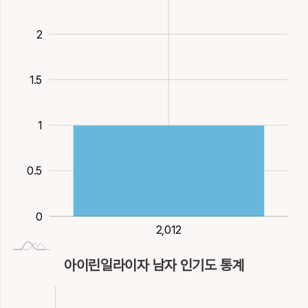
물을
재물
자본, 바탕, 취할
붉은빛, 붉은흙
호미
17획
火
7획
木
9획
16획
金
13획
金
13획
金
16획
火
17획
金
2
雌
頿
髭
鮓
鶿
암컷
코밑수염
웃수염
젓
가마우지
1.5
14획
火
18획
火
16획
火
16획
水
20획
火
2
鷓
1
자고
22획
火
0.5
0
2,012
2,012
아이린일라이자 남자 인기도 통계