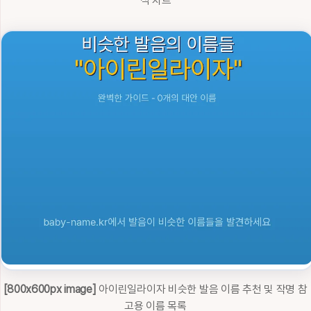
석 차트
[800x600px image]
아이린일라이자 비슷한 발음 이름 추천 및 작명 참
고용 이름 목록