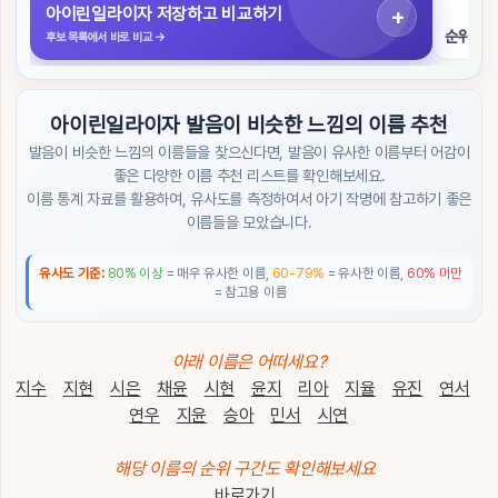
색
아이린일라이자 저장하고 비교하기
순위 구
후보 목록에서 바로 비교
→
초
성
검
아이린일라이자 발음이 비슷한 느낌의 이름 추천
색
발음이 비슷한 느낌의 이름들을 찾으신다면, 발음이 유사한 이름부터 어감이
좋은 다양한 이름 추천 리스트를 확인해보세요.
작
이름 통계 자료를 활용하여, 유사도를 측정하여서 아기 작명에 참고하기 좋은
명
도
이름들을 모았습니다.
우
미
유사도 기준:
80% 이상
= 매우 유사한 이름,
60-79%
= 유사한 이름,
60% 미만
= 참고용 이름
이
름
순
아래 이름은 어떠세요?
위
지수
지현
시은
채윤
시현
윤지
리아
지율
유진
연서
연우
지윤
승아
민서
시연
트
렌
해당 이름의 순위 구간도 확인해보세요
드
/
바로가기