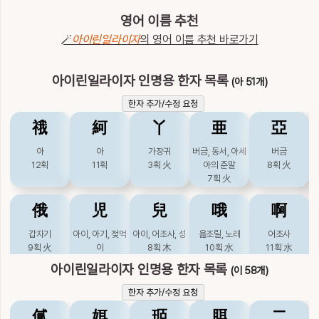
이
름
영어 이름 추천
아이린일라이자
🪄
아이린일라이자
의 영어 이름 추천 바로가기
아이린일라이자 인명용 한자 목록
(아 51개)
한자 추가/수정 요청
䄉
䋍
丫
亜
亞
아
아
가장귀
버금, 동서, 아세
버금
12획
11획
3획
火
아의 준말
8획
火
7획
火
俄
児
兒
哦
啊
갑자기
아이, 아기, 젖먹
아이, 어조사, 성
읊조릴, 노래
어조사
9획
火
이
8획
木
10획
水
11획
水
7획
木
아이린일라이자 인명용 한자 목록
(이 58개)
啞
妸
妿
娥
娿
한자 추가/수정 요청
㒃
㛅
㺿
䏪
二
벙어리
고을
여스승
예쁠
아리따울