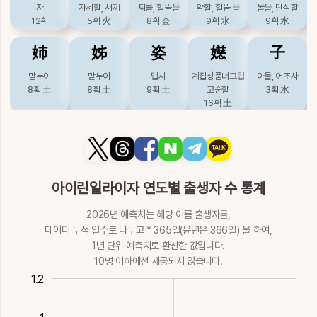
巸
廙
弛
彛
彝
자
자세할, 새끼
찌를, 헐뜯을
약할, 헐뜯 을
물을, 탄식할
12획
5획
火
8획
金
9획
水
9획
水
이,희
공경할
느슨할
떳떳할, 법, 종묘
떳떳할
9획
土
14획
木
6획
金
제기
18획
火
姉
姊
姿
嬨
子
16획
火
맏누이
맏누이
맵시
계집성품너그럽
아들, 어조사
怡
恞
敡
杝
栭
8획
土
8획
土
9획
土
고순할
3획
水
16획
土
기뻐할
기꺼울
업신여길
나무이름
두공, 버섯이름
8획
火
9획
12획
7획
木
10획
孖
字
孜
孶
恣
栮
歋
洟
洢
洱
쌍둥이
글자, 자, 사랑할
부지런할
불을, 우거질
방자할
6획
水
6획
水
7획
水
13획
水
10획
火
버섯, 느타리
서로웃을
콧물, 눈물,
물이름
물이름
아이린일라이자 연도별 출생자 수 통계
10획
木
14획
9획
水
9획
9획
慈
柘
泚
滋
炙
2026년 예측치는 해당 이름 출생자를,
爾
珆
珥
異
痍
사랑할, 어머니
산뽕나무
물맑을
불을, 자랄
구울
데이터 누적 일수로 나누고 * 365일(윤년은 366일) 을 하여,
13획
火
9획
木
9획
水
12획
水
8획
火
1년 단위 예측치로 환산한 값입니다.
너, 그러할
옥돌, 용무늬있는
귀엣고리, 햇무리
다를
상처, 다칠
14획
火
올옷
10획
金
11획
土
11획
水
10명 이하에선 제공되지 않습니다.
煮
牸
玆
瓷
疵
9획
金
0.4
0.2
1.4
1.2
끓일
암소
이, 해
오지그릇
흉, 흉볼
移
而
耳
聏
肄
13획
火
10획
土
10획
火
11획
土
11획
水