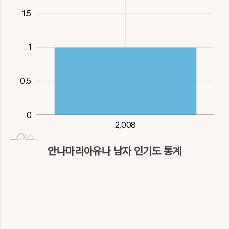
1.5
窳
籲
糅
維
緌
2
이지러질, 게으를
부를
섞을
바, 오직, 맬
관끈늘어질, 기
1
15획
水
32획
木
15획
木
14획
木
14획
木
羑
聈
腴
臾
荽
0.5
권할
고요할
살질
잠깐
고수풀
9획
11획
火
13획
水
8획
土
10획
0
莠
萸
蕕
蕤
薷
2,008
2,008
가라지
수유나무
누린내풀
꽃, 늘어질
향유
안나마리아유나 남자 인기도 통계
11획
木
13획
木
16획
木
16획
木
17획
蚰
蚴
蝤
裕
褕
그리마
유충, 굼틀거릴
꽃게
넉넉할
고울
11획
水
11획
水
15획
水
12획
木
14획
木
NaN
誘
諛
諭
讉
趡