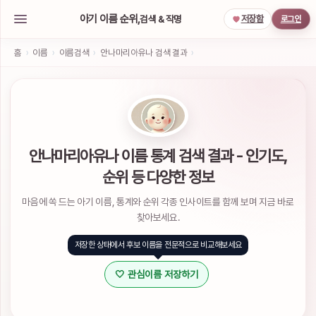
아기 이름 순위,
검색 & 작명
저장함
로그인
아
기
홈
›
이름
›
이름검색
›
안나마리아유나 검색 결과
›
이
름
작
명
서
비
스
안나마리아유나 이름 통계 검색 결과 - 인기도,
소
순위 등 다양한 정보
셜
계
마음에 쏙 드는 아기 이름, 통계와 순위 각종 인사이트를 함께 보며 지금 바로
정
으
찾아보세요.
로
간
저장한 상태에서 후보 이름을 전문적으로 비교해보세요
편
하
🤍 관심이름 저장하기
게
로
그