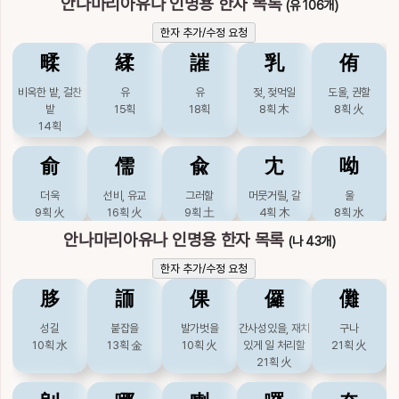
안나마리아유나 인명용 한자 목록
(유 106개)
啞
妸
妿
娥
娿
한자 추가/수정 요청
离
籬
罹
羸
莅
㽥
䋴
䜅
乳
侑
벙어리
고을
여스승
예쁠
아리따울
밝을, 고울
울타리
근심할, 걸릴
파리할
임할
11획
水
8획
土
8획
土
10획
土
11획
土
11획
火
25획
木
16획
木
19획
土
11획
木
비옥한 밭, 걸찬
유
유
젖, 젖먹일
도울, 권할
밭
15획
18획
8획
木
8획
火
婀
婭
孲
峨
峩
莉
蜊
螭
裏
裡
14획
아리따울
동서
갓난아기
높을
높을
말리
바지락개랑조개
교룡
안, 속
속
俞
儒
兪
冘
呦
11획
土
11획
土
11획
10획
土
10획
土
11획
木
13획
水
17획
水
13획
木
12획
木
더욱
선비, 유교
그러할
머뭇거릴, 갈
울
庌
我
枒
椏
牙
貍
邐
里
釐
離
9획
火
16획
火
9획
土
4획
木
8획
水
집, 대청, 덮을
나
바퀴테, 가장귀,
가장귀
어금니
안나마리아유나 인명용 한자 목록
(나 43개)
너구리
연할
마을, 이
이, 다스릴
떠날
唯
喩
囿
壝
姷
7획
7획
金
가새목자를
12획
木
4획
金
14획
水
23획
土
7획
土
18획
土
19획
火
한자 추가/수정 요청
8획
木
오직
효유할
동산, 얽매일
토담, 단둘러쌓은
짝
魑
䏧
鯉
䛔
鸝
倮
黐
儸
𢻠
儺
11획
水
12획
水
9획
水
담
9획
土
猗
玡
珴
疋
疴
19획
土
도깨비
성길
잉어, 편지
붙잡을
발가벗을
꾀꼬리
간사성있을, 재치
끈끈이
리,이
구나
어조사
땅이름
홀
아,필
병
21획
10획
火
水
18획
13획
水
金
10획
30획
火
있게 일 처리할
23획
木
21획
16획
火
婑
婾
嬬
孺
宥
11획
水
8획
11획
5획
10획
水
21획
火
날씬할
훔칠
아내
젖먹이, 사모할
용서할, 도울
皒
睋
砑
硪
笌