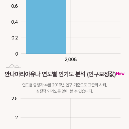
18획
火
14획
20획
木
19획
木
12획
21획
0.6
1
기름
물빛검을, 물이름,
물이름
물철철흐를
헤엄칠, 놀
8획
水
못이름 , 산이름
9획
水
10획
12획
水
蓏
蘿
螺
裸
覶
8획
水
0.4
풀열매
무, 미나리
소라
벌거벗을
차례, 곡진할, 자
湵
滺
濡
濰
瀢
14획
木
23획
木
17획
水
13획
木
세히볼, 좋게볼
0.2
19획
火
물
철철흐를
젖을
물이름
물고기 떼지어 놀
12획
水
14획
17획
水
17획
18획
誽
邏
那
鑼
騾
0
煣
燸
牖
猶
猷
2,008
2,008
떠볼, 탐색할
순행할
어찌
징
노새
15획
23획
土
7획
土
27획
金
21획
火
불에구워구부릴
따뜻할, 태울
들창, 깨우칠
같을, 망설일
꾀
안나마리아유나 연도별 인기도 분석 (인구보정값)
13획
18획
15획
木
12획
水
13획
土
New
驘
𡖔
𣃽
琟
瑈
瑜
甤
由
연도별 출생자 수를 2019년 인구 기준으로 표준화 시켜,
노새
많을 나, 많다
깃발(旗-)이 펄럭
실질적 인기도를 알아 볼 수 있습니다.
23획
火
10획
이는 모양
옥돌
옥이름, 구슬
아름다운
초목에 열매 맺힐
말미암을, 까닭
0.5
-1
3
2.5
12획
12획
金
13획
金
13획
金
12획
木
5획
土
瘉
瘐
癒
秞
窬
2
나을
병들
나을
곡식무성할
담넘을
14획
水
14획
水
18획
水
10획
木
14획
水