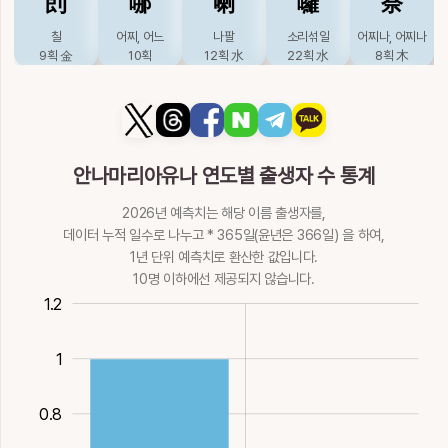
剆
哪
喇
囉
奈
11획
土
12획
17획
17획
水
9획
木
흰색
볼, 갑자기
갈아
달구
대순, 죽순
칠
어찌, 어느
나팔
소리섞일
어찌나, 어찌나
岰
帷
幼
幽
庾
12획
金
12획
9획
金
12획
金
10획
木
9획
金
10획
12획
水
22획
水
8획
木
산굽이
휘장
어릴, 어린아이
그윽할, 조용할
곳집
芽
莪
蛾
衙
襾
娜
懦
懶
拏
拿
8획
11획
木
5획
火
9획
火
12획
木
싹
미나리
나방
마을, 대궐
덮을, 가리어숨길
아리따울, 휘청휘
겁쟁이
게으를
잡을
잡을
悠
惟
愈
愉
揄
8획
木
11획
木
13획
水
13획
火
6획
청할
17획
火
19획
火
9획
木
10획
木
안나마리아유나 연도별 출생자 수 통계
10획
土
멀, 한가할
오직
더욱, 나을
기뻐할
끌, 빈정거릴
訝
誐
迓
鈳
錏
11획
火
11획
火
13획
火
12획
火
12획
木
挐
挪
摞
曪
柰
2026년 예측치는 해당 이름 출생자를,
맞을, 의아할
간사할
마중할
작은가마, 작은도
목가림투구, 강철
데이터 누적 일수로 나누고 * 365일(윤년은 366일) 을 하여,
揉
攸
曘
有
柔
11획
金
14획
8획
土
끼
부드럽게할
맞당길
옮길
쌓을
날흐릴
능금나무
1년 단위 예측치로 환산한 값입니다.
13획
16획
金
10획
木
10획
木
14획
木
23획
火
9획
木
주무를
바, 아득할
햇빛; 어두울
있을, 가질
부드러울
10명 이하에선 제공되지 않습니다.
12획
木
7획
金
18획
火
6획
水
9획
木
阿
雅
餓
鴉
鵝
0.4
0.2
1.4
1.2
梛
橠
瘰
癩
砢
柚
桵
楡
楢
槱
언덕, 아첨할
바를, 우아할
굶주릴
검을
거위
나무이름
나무무성할
연주창
문둥병
돌쌓일
1
8획
土
12획
火
16획
水
15획
火
18획
火
11획
木
16획
16획
水
21획
水
10획
金
유자나무
두릅나무
느름
부드러운나무, 홰
화톳불놓을
9획
木
11획
13획
木
13획
木
15획
鵞
稬
糯
羅
腡
臝
0.8
油
泑
洧
浟
游
거위
찰벼
찰벼
새그물
손가락끝
벌거벗을