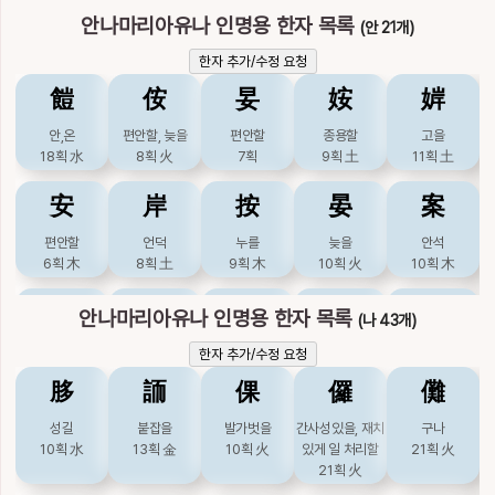
이
안나마리아유나 인명용 한자 목록
름
(안 21개)
안나마리아유나
한자 추가/수정 요청
䭓
侒
妟
姲
婩
안,온
편안할, 늦을
편안할
종용할
고을
18획
水
8획
火
7획
9획
土
11획
土
安
岸
按
晏
案
편안할
언덕
누를
늦을
안석
6획
木
8획
土
9획
木
10획
火
10획
木
桉
洝
犴
眼
錌
안나마리아유나 인명용 한자 목록
(나 43개)
푸른옥바리, 안석
끓인물
들개, 옥
눈
시우쇠
한자 추가/수정 요청
10획
木
9획
6획
水
11획
木
16획
䏧
䛔
倮
儸
儺
雁
鞍
顔
鮟
鴈
성길
붙잡을
발가벗을
간사성있을, 재치
구나
10획
水
13획
金
10획
火
있게 일 처리할
21획
火
기러기
안장
얼굴
아귀
기러기
21획
火
12획
火
15획
金
18획
火
17획
水
15획
火