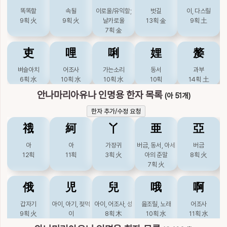
찰벼
찰벼
새그물
손가락끝
벌거벗을
똑똑할
속될
이로울/유익할;
벗길
이, 다스릴
14획
20획
木
19획
木
12획
21획
9획
火
9획
火
날카로울
13획
金
9획
土
7획
金
蓏
蘿
螺
裸
覶
吏
哩
唎
娌
嫠
풀열매
무, 미나리
소라
벌거벗을
차례, 곡진할, 자
14획
木
23획
木
17획
水
13획
木
세히볼, 좋게볼
벼슬아치
어조사
가는소리
동서
과부
19획
火
6획
水
10획
水
10획
水
10획
14획
土
안나마리아유나 인명용 한자 목록
(아 51개)
誽
邏
那
鑼
騾
履
悧
摛
攡
李
한자 추가/수정 요청
떠볼, 탐색할
순행할
어찌
징
노새
밟을
영리할
펼, 베풀
펼, 베풀
오얏나무
15획
23획
土
7획
土
27획
金
21획
火
䄉
䋍
丫
亜
亞
15획
木
10획
火
14획
木
21획
7획
木
驘
𡖔
𣃽
아
아
가장귀
버금, 동서, 아세
버금
梨
浬
涖
漓
犁
12획
11획
3획
火
아의 준말
8획
火
노새
많을 나, 많다
7획
깃발(旗-)이 펄럭
火
배나무, 배
해리
임할
스밀, 엷을
얼룩소
23획
火
10획
이는 모양
11획
木
10획
水
10획
水
14획
水
11획
土
12획
俄
児
兒
哦
啊
犂
狸
理
璃
痢
갑자기
아이, 아기, 젖먹
아이, 어조사, 성
읊조릴, 노래
어조사
9획
火
이
8획
木
10획
水
11획
水
얼룩소
너구리
다스릴
유리
설사
7획
木
12획
土
10획
水
11획
金
15획
金
12획
水