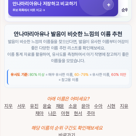
색
안나마리아유나 저장하고 비교하기
순위 구
후보 목록에서 바로 비교
→
초
성
검
안나마리아유나 발음이 비슷한 느낌의 이름 추천
색
발음이 비슷한 느낌의 이름들을 찾으신다면, 발음이 유사한 이름부터 어감이
좋은 다양한 이름 추천 리스트를 확인해보세요.
작
이름 통계 자료를 활용하여, 유사도를 측정하여서 아기 작명에 참고하기 좋은
명
도
이름들을 모았습니다.
우
미
유사도 기준:
80% 이상
= 매우 유사한 이름,
60-79%
= 유사한 이름,
60% 미만
= 참고용 이름
이
름
순
아래 이름은 어떠세요?
위
지우
서우
유진
윤슬
채윤
소윤
윤아
수아
시현
지유
채아
나은
아현
현서
주아
트
렌
해당 이름의 순위 구간도 확인해보세요
드
/
바로가기