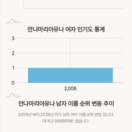
뀔, 가르칠
아첨
깨우칠, 비유할
성낼
움직일, 땅이름
14획
金
16획
金
16획
金
23획
金
15획
L
踰
蹂
逌
逾
遊
안나마리아유나 여자 인기도 통계
넘을
밟을
웃을, 바
넘을, 더욱
놀
0.5
0.5
-1
-2
4
3
16획
土
16획
土
11획
土
13획
土
12획
土
遺
鄃
酉
釉
鍮
2
2
남을, 잃을
고을이름
열째지지
광택
놋쇠
1
16획
土
11획
7획
金
12획
火
17획
金
鞣
鮪
黝
鼬
龥
0
2,008
2,008
가죽, 무두질할
철갑상어
검푸른빛
족제비
부르짓을
18획
金
17획
水
17획
水
18획
水
26획
火
안나마리아유나 남자 이름 순위 변동 추이
柳
2008년 부터 2026년 까지 남자 아이 이름 순위 변동 입니다.
버드나무
에 최고 999999위 였습니다.
9획
木