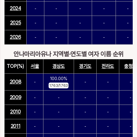
2024
-
-
-
-
-
2025
-
-
-
-
-
2026
-
-
-
-
-
안나마리아유나 지역별·연도별 여자 이름 순위
TOP(%)
서울
경상도
경기도
전라도
충청도
100.00%
2008
-
-
-
-
1763/1763
2009
-
-
-
-
-
2010
-
-
-
-
-
2011
-
-
-
-
-