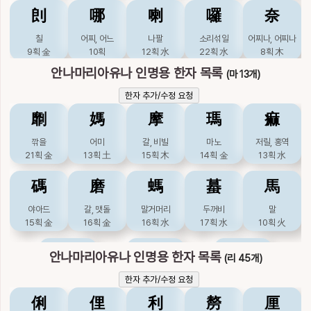
剆
哪
喇
囉
奈
𤎝
칠
어찌, 어느
나팔
소리섞일
어찌나, 어찌나
안
9획
金
10획
12획
水
22획
水
8획
木
16획
안나마리아유나 인명용 한자 목록
(마 13개)
娜
懦
懶
拏
拿
한자 추가/수정 요청
아리따울, 휘청휘
겁쟁이
게으를
잡을
잡을
劘
媽
摩
瑪
痲
청할
17획
火
19획
火
9획
木
10획
木
10획
土
깎을
어미
갈, 비빌
마노
저릴, 홍역
21획
金
13획
土
15획
木
14획
金
13획
水
挐
挪
摞
曪
柰
碼
磨
螞
蟇
馬
맞당길
옮길
쌓을
날흐릴
능금나무
10획
木
10획
木
14획
木
23획
火
9획
木
야아드
갈, 맷돌
말거머리
두꺼비
말
15획
金
16획
金
16획
水
17획
水
10획
火
梛
橠
瘰
癩
砢
魔
麻
麽
나무이름
나무무성할
연주창
문둥병
돌쌓일
안나마리아유나 인명용 한자 목록
(리 45개)
11획
木
16획
16획
水
21획
水
10획
金
마귀
삼, 참깨, 마비할
그런가
한자 추가/수정 요청
21획
火
11획
木
14획
木
稬
糯
羅
腡
臝
俐
俚
利
剺
厘