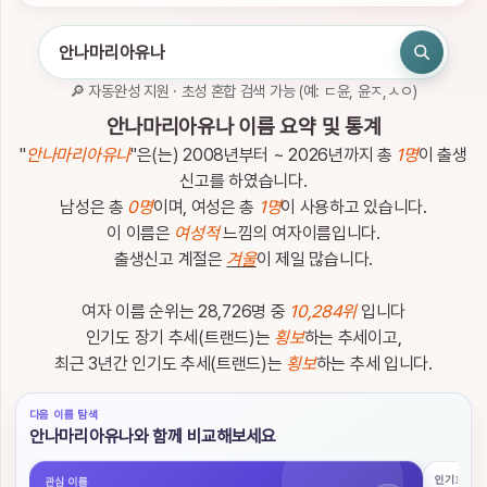
인
하
세
요.
🔎 자동완성 지원 · 초성 혼합 검색 가능 (예: ㄷ윤, 윤ㅈ,ㅅㅇ)
로
관
안나마리아유나 이름 요약 및 통계
그
심
인
이
"
안나마리아유나
"은(는) 2008년부터 ~ 2026년까지 총
1명
이 출생
름
신고를 하였습니다.
남성은 총
0명
이며, 여성은 총
1명
이 사용하고 있습니다.
이 이름은
여성적
느낌의 여자이름입니다.
출생신고 계절은
겨울
이 제일 많습니다.
여자 이름 순위는 28,726명 중
10,284위
입니다
이
름
인기도 장기 추세(트랜드)는
횡보
하는 추세이고,
검
최근 3년간 인기도 추세(트랜드)는
횡보
하는 추세 입니다.
색
다음 이름 탐색
이
안나마리아유나와 함께 비교해보세요
름
검
인기 흐름
관심 이름