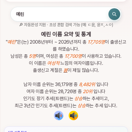
인
하
세
요.
🔎 자동완성 지원 · 초성 혼합 검색 가능 (예: ㄷ윤, 윤ㅈ,ㅅㅇ)
로
관
예린 이름 요약 및 통계
그
심
인
이
"
예린
"은(는) 2008년부터 ~ 2026년까지 총
17,705명
이 출생신고
름
를 하였습니다.
남성은 총
5명
이며, 여성은 총
17,700명
이 사용하고 있습니다.
이 이름은
여성적
느낌의 여자이름입니다.
출생신고 계절은
봄
이 제일 많습니다.
남자 이름 순위는 36,179명 중
8,482위
입니다
이
름
여자 이름 순위는 28,726명 중
20위
입니다
검
인기도 장기 추세(트랜드)는
상승
하는 추세이고,
색
최근 3년간 인기도 추세(트랜드)는
상승
하는 추세 입니다.
이
름
검