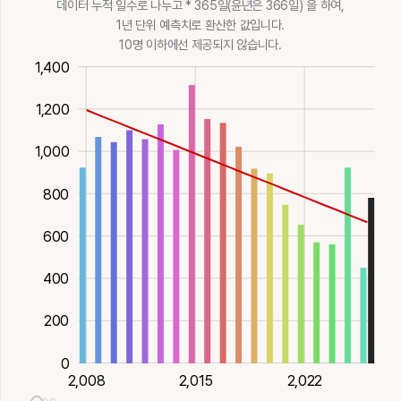
인
물부딪칠
이을
골풀
짓밟을
데이터 누적 일수로 나누고 * 365일(윤년은 366일) 을 하여,
12획
木
14획
木
18획
木
20획
木
23획
土
1년 단위 예측치로 환산한 값입니다.
고요할, 편 안할,
노려볼
밝을, 슬기로울
흐릴
더러울
공손할, 빽빽할
13획
木
14획
木
16획
木
18획
木
10명 이하에선 제공되지 않습니다.
躪
轔
鄰
鏻
閵
16획
水
600
400
200
1,400
짓밟을
수렛소리, 문지방
이웃
굳셀
밟을, 새이
繄
繠
羿
翳
芮
27획
土
19획
火
15획
土
20획
金
16획
1,200
이, 아
드리울, 기울, 모
사람이름
깃일산
물가, 방패끈
隣
驎
鱗
麟
𪊭
17획
木
여들
9획
火
17획
火
8획
木
1,000
18획
이웃, 도울
준마
비늘
기린
린,인
15획
土
22획
火
23획
水
23획
土
17획
800
芸
蓺
蕊
薉
藝
1,200
운향
심을
꽃술
잡초, 예맥족
재주, 심을
600
8획
木
15획
木
16획
木
17획
木
19획
木
400
蘂
蚋
蜺
裔
詍
꽃술
모기
애매미, 무지개
후예, 변경
잔말할, 말꾸며서
200
20획
木
10획
水
14획
水
13획
木
말할
12획
0
2,020
2,026
2,014
2,008
2,015
2,022
2,008
詣
譽
跇
郳
銳