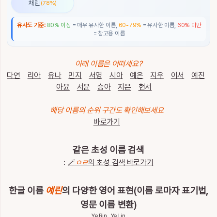
채린
(78%)
통
계
유사도 기준:
80% 이상
= 매우 유사한 이름,
60-79%
= 유사한 이름,
60% 미만
= 참고용 이름
이
름
이
아래 이름은 어떠세요?
야
기
다연
리아
유나
민지
서영
시아
예은
지우
이서
예진
아윤
서윤
승아
지은
현서
특
별
해당 이름의 순위 구간도 확인해보세요
한
바로가기
이
름
같은 초성 이름 검색
:
🪄
ㅇㄹ
의 초성 검색 바로가기
최
근
검
전
한글 이름
예린
의 다양한 영어 표현(이름 로마자 표기법,
체
색
삭
영문 이름 변환)
한
제
Ye Rin , Ye Lin