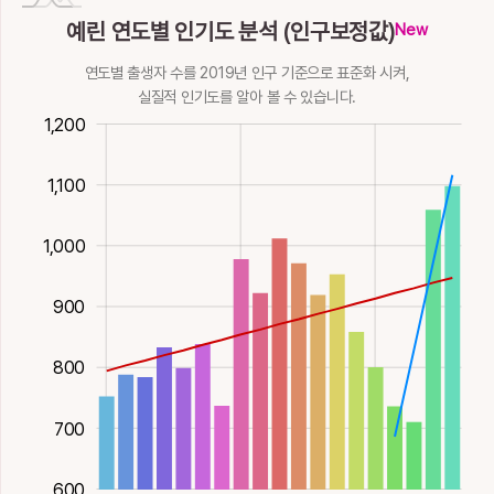
예린 연도별 인기도 분석 (인구보정값)
이를
명예
뛰어넘을, 건널
나라이름
날카로울, 날랠
New
13획
金
21획
金
12획
11획
土
15획
金
연도별 출생자 수를 2019년 인구 기준으로 표준화 시켜,
霓
預
鯢
鷖
麑
실질적 인기도를 알아 볼 수 있습니다.
50
50
550
750
300
00
00
1,200
무지개
미리, 참여할, 맡
암고래
갈매기, 감색
사슴새끼, 사자
16획
水
길
19획
水
22획
火
19획
土
13획
火
1,100
𣫙
1,000
예
19획
1,100
900
800
700
600