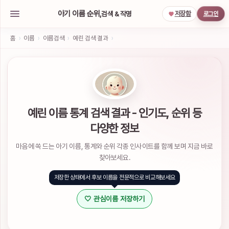
아기 이름 순위,
검색 & 작명
저장함
로그인
아
기
홈
›
이름
›
이름검색
›
예린 검색 결과
›
이
름
작
명
서
비
스
예린 이름 통계 검색 결과 - 인기도, 순위 등
소
다양한 정보
셜
계
마음에 쏙 드는 아기 이름, 통계와 순위 각종 인사이트를 함께 보며 지금 바로
정
으
찾아보세요.
로
간
저장한 상태에서 후보 이름을 전문적으로 비교해보세요
편
하
🤍 관심이름 저장하기
게
로
그