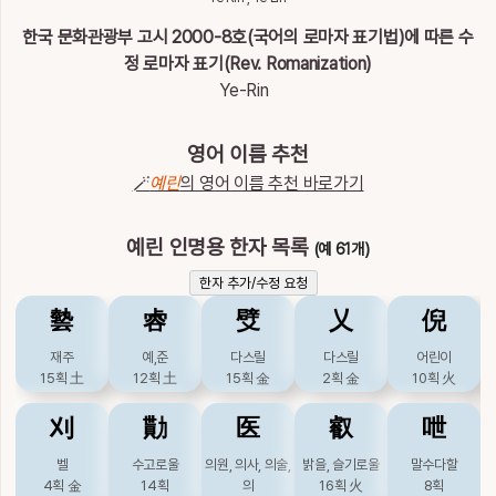
이
름
한국 문화관광부 고시 2000-8호(국어의 로마자 표기법)에 따른 수
예린
정 로마자 표기(Rev. Romanization)
Ye-Rin
영어 이름 추천
🪄
예린
의 영어 이름 추천 바로가기
예린 인명용 한자 목록
(예 61개)
한자 추가/수정 요청
㙯
䜭
䢃
乂
倪
재주
예,준
다스릴
다스릴
어린이
15획
土
12획
土
15획
金
2획
金
10획
火
刈
勩
医
叡
呭
벨
수고로울
의원, 의사, 의술,
밝을, 슬기로울
말수다할
4획
金
14획
의
16획
火
8획