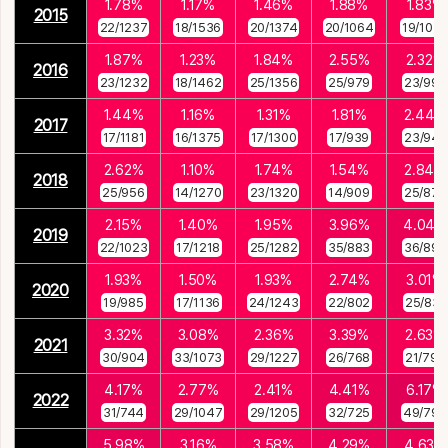
1.78%
1.17%
1.46%
1.88%
1.83%
2015
22/1237
18/1536
20/1374
20/1064
19/1037
1.87%
1.23%
1.84%
2.55%
2.32%
2016
23/1232
18/1462
25/1356
25/979
23/992
1.44%
1.16%
1.31%
1.81%
2.44%
2017
17/1181
16/1375
17/1300
17/939
23/941
2.62%
1.10%
1.74%
1.54%
2.84%
2018
25/956
14/1270
23/1320
14/909
25/879
2.15%
1.40%
1.95%
3.96%
4.04%
2019
22/1023
17/1218
25/1282
35/883
36/890
1.93%
1.50%
1.93%
2.74%
3.01%
2020
19/985
17/1136
24/1243
22/802
25/831
3.32%
3.08%
2.36%
3.39%
2.63%
2021
30/904
33/1073
29/1227
26/768
21/797
4.17%
2.77%
2.41%
4.41%
6.17%
2022
31/744
29/1047
29/1205
32/725
49/794
5.98%
3.16%
3.58%
4.29%
4.63%