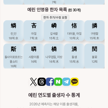
7획
예린 인명용 한자 목록
(린 30개)
囈
埶
堄
壡
婗
한자 추가/수정 요청
잠꼬대
심을
성가퀴
밝을,의 古 字
젖먹이
䗲
吝
嶙
悋
撛
22획
水
11획
土
11획
土
19획
火
11획
린,인
아낄
깊숙할
더러울, 아낄
구원할
嫕
嫛
帠
拽
掜
18획
水
7획
水
15획
土
10획
火
15획
木
유순할
갓난아이
법
끌
성, 분뜰
斴
暽
橉
潾
焛
14획
土
14획
土
9획
木
9획
木
11획
木
돌사이로흐르는
사람이름
나무껍질, 지방
돌샘
불꽃
曳
枍
枘
橤
汭
물소리
16획
16획
木
15획
水
12획
16획
끌
궁이름
장부
드리울
물구비
6획
火
8획
8획
木
16획
木
7획
水
燐
獜
璘
瞵
磷
淣
濊
猊
獩
玴
인, 도깨비불
건강할, 짐승이름
옥빛
눈빛
돌
16획
火
15획
水
16획
金
17획
17획
金
물가
흐릴
사자
동녘오랑캐
옥돌
예린 연도별 출생자 수 통계
11획
水
16획
水
11획
水
16획
水
9획
金
粦
粼
繗
藺
躙
2026년 예측치는 해당 이름 출생자를,
瘱
睨
睿
瞖
穢