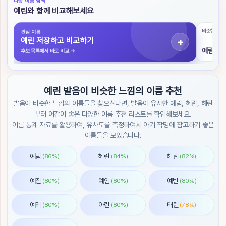
다음 이름 탐색
색
예린와 함께 비교해보세요
초
비슷한 발음
관심 이름
성
예린 저장하고 비교하기
검
예림
후보 목록에서 바로 비교
→
색
작
예린 발음이 비슷한 느낌의 이름 추천
명
도
발음이 비슷한 느낌의 이름들을 찾으신다면, 발음이 유사한 예림, 혜린, 해린
우
부터 어감이 좋은 다양한 이름 추천 리스트를 확인해보세요.
미
이름 통계 자료를 활용하여, 유사도를 측정하여서 아기 작명에 참고하기 좋은
이름들을 모았습니다.
이
름
예림
혜린
해린
(86%)
(84%)
(82%)
순
위
예진
예인
예빈
(80%)
(80%)
(80%)
트
렌
예리
아린
태린
(80%)
(80%)
(78%)
드
/