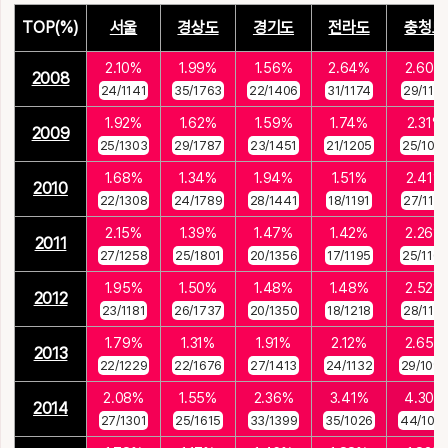
TOP(%)
서울
경상도
경기도
전라도
충청도
2.10%
1.99%
1.56%
2.64%
2.60%
2008
24/1141
35/1763
22/1406
31/1174
29/1117
1.92%
1.62%
1.59%
1.74%
2.31%
2009
25/1303
29/1787
23/1451
21/1205
25/1081
1.68%
1.34%
1.94%
1.51%
2.41%
2010
22/1308
24/1789
28/1441
18/1191
27/1121
2.15%
1.39%
1.47%
1.42%
2.26%
2011
27/1258
25/1801
20/1356
17/1195
25/1105
1.95%
1.50%
1.48%
1.48%
2.52%
2012
23/1181
26/1737
20/1350
18/1218
28/1113
1.79%
1.31%
1.91%
2.12%
2.65%
2013
22/1229
22/1676
27/1413
24/1132
29/109
2.08%
1.55%
2.36%
3.41%
4.30%
2014
27/1301
25/1615
33/1399
35/1026
44/102