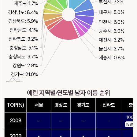
부산시: 7.3%
제주도: 1.7%
경상남도: 8.4%
대구시: 5.0%
경상북도: 5.9%
인천시: 6.0%
전라남도: 4.1%
광주시: 3.0%
전라북도: 3.2%
대전시: 3.2%
충청남도: 5.1%
울산시: 3.7%
충청북도: 3.7%
세종시: 0.8%
강원도: 2.8%
경기도: 21.0%
예린 지역별·연도별 남자 이름 순위
TOP(%)
서울
경상도
경기도
전라도
충
100.
2008
-
-
-
-
1888/
2009
-
-
-
-
-