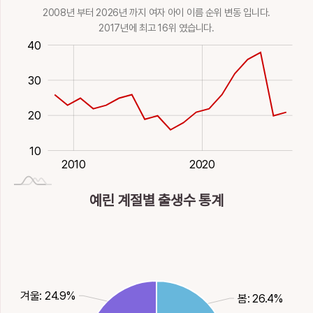
2008년 부터 2026년 까지 여자 아이 이름 순위 변동 입니다.
2017년에 최고 16위 였습니다.
15
5
-10
50
0
40
30
35
20
10
2027-01-01
2000
2030
1980
1990
2010
2020
예린 계절별 출생수 통계
겨울: 24.9%
봄: 26.4%