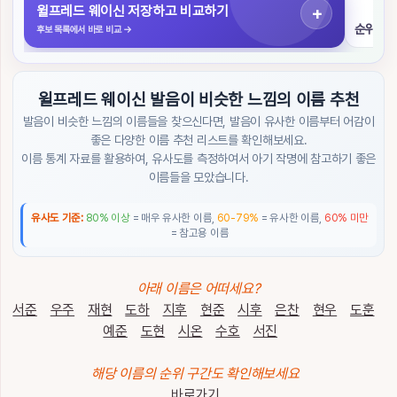
색
윌프레드 웨이신 저장하고 비교하기
순위 구
후보 목록에서 바로 비교
→
초
성
검
윌프레드 웨이신 발음이 비슷한 느낌의 이름 추천
색
발음이 비슷한 느낌의 이름들을 찾으신다면, 발음이 유사한 이름부터 어감이
좋은 다양한 이름 추천 리스트를 확인해보세요.
작
이름 통계 자료를 활용하여, 유사도를 측정하여서 아기 작명에 참고하기 좋은
명
도
이름들을 모았습니다.
우
미
유사도 기준:
80% 이상
= 매우 유사한 이름,
60-79%
= 유사한 이름,
60% 미만
= 참고용 이름
이
름
순
아래 이름은 어떠세요?
위
서준
우주
재현
도하
지후
현준
시후
은찬
현우
도훈
예준
도현
시온
수호
서진
트
렌
해당 이름의 순위 구간도 확인해보세요
드
/
바로가기