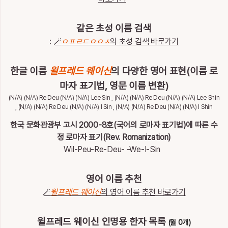
통
계
같은 초성 이름 검색
이
:
🪄
ㅇㅍㄹㄷㅇㅇㅅ
의 초성 검색 바로가기
름
이
야
한글 이름
윌프레드 웨이신
의 다양한 영어 표현(이름 로
기
마자 표기법, 영문 이름 변환)
(N/A) (N/A) Re Deu (N/A) (N/A) Lee Sin , (N/A) (N/A) Re Deu (N/A) (N/A) Lee Shin
특
, (N/A) (N/A) Re Deu (N/A) (N/A) I Sin , (N/A) (N/A) Re Deu (N/A) (N/A) I Shin
별
한
한국 문화관광부 고시 2000-8호(국어의 로마자 표기법)에 따른 수
이
정 로마자 표기(Rev. Romanization)
름
Wil-Peu-Re-Deu- -We-I-Sin
최
영어 이름 추천
근
🪄
윌프레드 웨이신
의 영어 이름 추천 바로가기
검
전
체
색
삭
한
제
윌프레드 웨이신 인명용 한자 목록
(윌 0개)