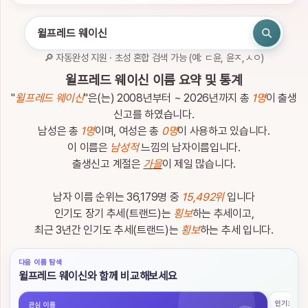
인
하
세
요.
🔎 자동완성 지원 · 초성 혼합 검색 가능 (예: ㄷ윤, 윤ㅈ,ㅅㅇ)
로
관
윌프레드 웨이신 이름 요약 및 통계
그
심
인
이
"
윌프레드 웨이신
"은(는) 2008년부터 ~ 2026년까지 총
1명
이 출생
름
신고를 하였습니다.
남성은 총
1명
이며, 여성은 총
0명
이 사용하고 있습니다.
이 이름은
남성적
느낌의 남자이름입니다.
출생신고 계절은
가을
이 제일 많습니다.
남자 이름 순위는 36,179명 중
15,492위
입니다
이
름
인기도 장기 추세(트랜드)는
횡보
하는 추세이고,
검
최근 3년간 인기도 추세(트랜드)는
횡보
하는 추세 입니다.
색
다음 이름 탐색
이
윌프레드 웨이신와 함께 비교해보세요
름
검
인기 흐름
관심 이름