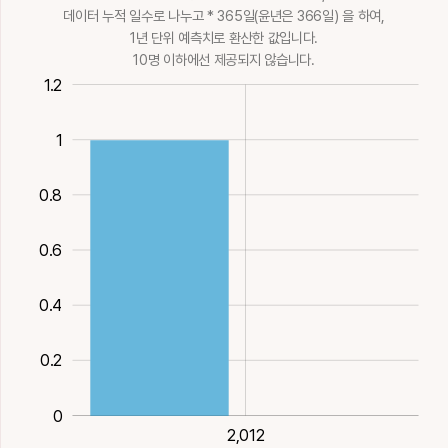
爾
珆
珥
異
痍
데이터 누적 일수로 나누고 * 365일(윤년은 366일) 을 하여,
신,진
물이름
불탈
탄나머지
옥같은돌
1년 단위 예측치로 환산한 값입니다.
너, 그러할
옥돌, 용무늬있는
귀엣고리, 햇무리
다를
상처, 다칠
13획
17획
16획
18획
火
18획
金
14획
火
올옷
10획
金
11획
土
11획
水
10명 이하에선 제공되지 않습니다.
9획
金
0.4
0.2
1.4
1.2
甡
申
矧
神
紳
移
而
耳
聏
肄
우글우글할
아홉째지지, 이야
하물며
귀신, 정기
큰 띠, 벼슬아치
1
10획
기할
9획
金
10획
木
11획
木
옮길, 문체의하나
말이을, 뿐, 어조
귀, 뿐, 어조사
화할
익힐
5획
金
11획
木
사
6획
火
12획
13획
火
6획
水
0.8
脤
腎
臣
莘
薪
苡
荑
薾
訑
詒
제육
콩팥
신하
많을, 땅이름, 족
땔나무
0.6
1
11획
水
12획
水
6획
火
두리풀
17획
木
율무, 질경이
삘기
꽃번성할
으쓱거릴
속일, 줄
11획
木
9획
木
10획
木
17획
10획
12획
0.4
藎
蜃
訊
訫
贐
貤
貳
貽
迤
邇
0.2
여초, 나아갈
대합조개
물을
믿다, 신임하다,
전별할
겹칠
둘, 거듭, 버금
끼칠 / 남길
비스듬할
가까울, 가까이할
18획
木
13획
水
10획
金
맡기다
21획
金
10획
12획
金
12획
金
9획
土
18획
土
11획
0
鉺
陑
隶
頤
飴
2,012
2,012
身
辛
辰
迅
鋠