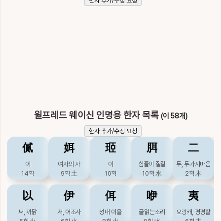
한자 추가/수정 요청
윌프레드 웨이신 인명용 한자 목록
(이 58개)
한자 추가/수정 요청
㒃
㛅
㺿
䏪
二
이
여자의 자
이
힘줄이 질길
두, 두가지마음
14획
9획
土
10획
10획
水
2획
木
以
伊
佴
咿
夷
써, 까닭
저, 어조사
성내 이을
글읽는소리
오랑캐, 평평할