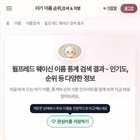
아기 이름 순위,
검색 & 작명
저장함
로그인
아
기
홈
›
이름
›
이름검색
›
윌프레드 웨이신 검색 결과
›
이
름
작
명
서
비
스
윌프레드 웨이신 이름 통계 검색 결과 - 인기도,
소
순위 등 다양한 정보
셜
계
마음에 쏙 드는 아기 이름, 통계와 순위 각종 인사이트를 함께 보며 지금 바로
정
으
찾아보세요.
로
간
저장한 상태에서 후보 이름을 전문적으로 비교해보세요
편
하
🤍 관심이름 저장하기
게
로
그