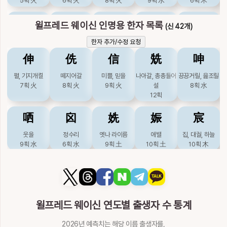
5획
火
6획
火
8획
火
9획
水
6획
木
姨
媐
尔
峓
已
윌프레드 웨이신 인명용 한자 목록
(신 42개)
이모, 처형제
기쁠
그렇다할, 너
산이름
그칠, 이미
한자 추가/수정 요청
9획
土
12획
土
5획
水
9획
3획
土
伸
侁
信
兟
呻
巸
廙
弛
彛
彝
펼, 기지개켤
떼지어갈
미쁠, 믿을
나아갈, 총총들어
끙끙거릴, 읊조릴
7획
火
8획
火
9획
火
설
8획
水
이,희
공경할
느슨할
떳떳할, 법, 종묘
떳떳할
12획
9획
土
14획
木
6획
金
제기
18획
火
16획
火
哂
囟
姺
娠
宸
怡
恞
敡
杝
栭
웃을
정수리
옛나 라이름
애밸
집, 대궐, 하늘
9획
水
6획
水
9획
土
10획
土
10획
木
기뻐할
기꺼울
업신여길
나무이름
두공, 버섯이름
8획
火
9획
12획
7획
木
10획
弞
愼
新
晨
汛
栮
歋
洟
洢
洱
생긋웃을, 나무이
삼갈
새
새벽
조수
름
13획
火
13획
金
11획
火
6획
水
버섯, 느타리
서로웃을
콧물, 눈물,
물이름
물이름
윌프레드 웨이신 연도별 출생자 수 통계
7획
10획
木
14획
9획
水
9획
9획
滇
濜
燊
燼
璶
2026년 예측치는 해당 이름 출생자를,