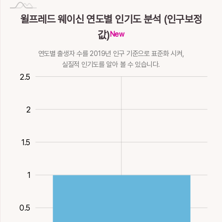
갈고리
땅이름
미칠
기를, 어조사, 턱
엿
몸
매울
별이름, 다섯째지
빠를
둥근무쇠
윌프레드 웨이신 연도별 인기도 분석 (인구보정
14획
8획
8획
水
으로가르킬
14획
水
7획
火
7획
金
지
7획
土
15획
15획
火
값)
7획
土
New
鴯
李
俐
頣
駪
연도별 출생자 수를 2019년 인구 기준으로 표준화 시켜,
실질적 인기도를 알아 볼 수 있습니다.
제비
오얏리(이)
똑똑할
눈치켜뜨고볼
많을
17획
火
7획
木
9획
0.5
-1
3
2.5
15획
火
16획
火
2
1.5
2
1
0.5