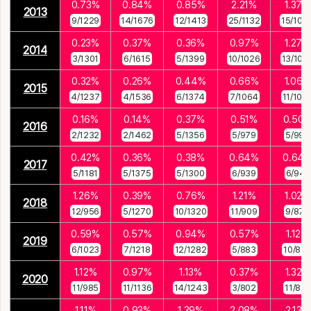
0.73%
0.84%
0.85%
2.21%
1.37%
2013
9/1229
14/1676
12/1413
25/1132
15/109
0.23%
0.37%
0.36%
0.97%
1.27%
2014
3/1301
6/1615
5/1399
10/1026
13/102
0.32%
0.26%
0.44%
0.66%
1.06%
2015
4/1237
4/1536
6/1374
7/1064
11/103
0.16%
0.14%
0.37%
0.51%
0.50
2016
2/1232
2/1462
5/1356
5/979
5/992
0.42%
0.36%
0.38%
0.64%
0.64
2017
5/1181
5/1375
5/1300
6/939
6/941
1.26%
0.39%
0.76%
1.21%
1.02%
2018
12/956
5/1270
10/1320
11/909
9/879
0.59%
0.57%
0.94%
0.57%
1.12%
2019
6/1023
7/1218
12/1282
5/883
10/89
1.12%
0.97%
1.13%
0.37%
1.32%
2020
11/985
11/1136
14/1243
3/802
11/831
1.11%
0.93%
1.39%
2.08%
2.13%