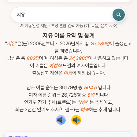
인
하
세
요.
🔎 자동완성 지원 · 초성 혼합 검색 가능 (예: ㄷ윤, 윤ㅈ,ㅅㅇ)
로
관
지유 이름 요약 및 통계
그
심
인
이
"
지유
"은(는) 2008년부터 ~ 2026년까지 총
25,280명
이 출생신고
름
를 하였습니다.
남성은 총
882명
이며, 여성은 총
24,398명
이 사용하고 있습니다.
이 이름은
여성적
느낌의 여자이름입니다.
출생신고 계절은
여름
이 제일 많습니다.
남자 이름 순위는 36,179명 중
504위
입니다
이
름
여자 이름 순위는 28,726명 중
8위
입니다
검
인기도 장기 추세(트랜드)는
상승
하는 추세이고,
색
최근 3년간 인기도 추세(트랜드)는
하락
하는 추세 입니다.
이
름
검