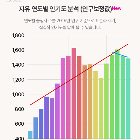
誌
贄
趾
踟
躓
油
泑
洧
浟
游
지유 연도별 인기도 분석 (인구보정값)
New
욀, 기록, 표
폐백
발
머뭇거릴
넘어질
기름
물빛검을, 물이름,
물이름
물철철흐를
헤엄칠, 놀
연도별 출생자 수를 2019년 인구 기준으로 표준화 시켜,
14획
金
18획
金
11획
土
15획
土
22획
土
8획
水
못이름 , 산이름
9획
水
10획
12획
水
실질적 인기도를 알아 볼 수 있습니다.
8획
水
軹
遲
鋕
阯
馶
000
00
0
1,800
湵
滺
濡
濰
瀢
바퀴굴대끝, 고을
더딜
새길
터
셀
1,600
이름
16획
土
15획
金
7획
土
14획
火
물
철철흐를
젖을
물이름
물고기 떼지어 놀
12획
火
12획
水
14획
17획
水
17획
18획
1,400
鮨
鳷
鷙
𥎵
𥏾
煣
燸
牖
猶
猷
1,200
젓
까치
맹금, 칠, 굳셀
지
지
불에구워구부릴
따뜻할, 태울
들창, 깨우칠
같을, 망설일
꾀
1,600
17획
水
15획
22획
火
10획
16획
13획
18획
15획
木
12획
水
13획
土
1,000
禔
琟
瑈
瑜
甤
由
800
복, 행복
옥돌
옥이름, 구슬
아름다운
초목에 열매 맺힐
말미암을, 까닭
14획
木
12획
金
13획
金
13획
金
12획
木
5획
土
600
瘉
瘐
癒
秞
窬
400