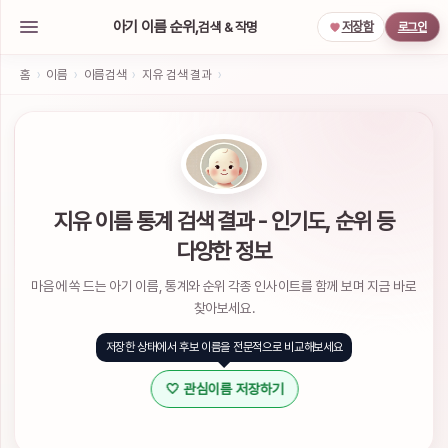
아기 이름 순위,
검색 & 작명
저장함
로그인
아
기
홈
›
이름
›
이름검색
›
지유 검색 결과
›
이
름
작
명
서
비
스
지유 이름 통계 검색 결과 - 인기도, 순위 등
소
다양한 정보
셜
계
마음에 쏙 드는 아기 이름, 통계와 순위 각종 인사이트를 함께 보며 지금 바로
정
으
찾아보세요.
로
간
저장한 상태에서 후보 이름을 전문적으로 비교해보세요
편
하
🤍 관심이름 저장하기
게
로
그