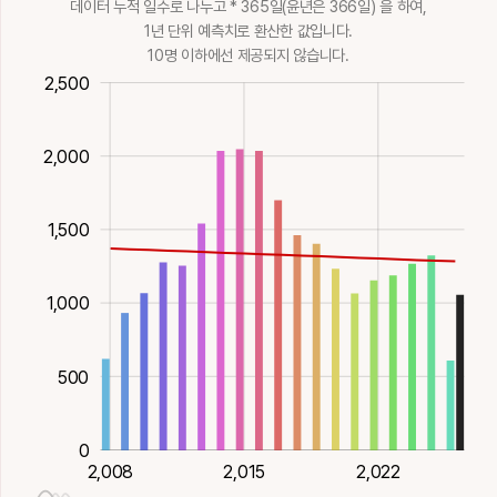
데이터 누적 일수로 나누고 * 365일(윤년은 366일) 을 하여,
물이름
작은모래톱
담글, 물들
땅젖을
사마귀
날씬할
훔칠
아내
젖먹이, 사모할
용서할, 도울
1년 단위 예측치로 환산한 값입니다.
8획
水
9획
水
14획
水
15획
12획
水
11획
土
12획
17획
17획
水
9획
木
10명 이하에선 제공되지 않습니다.
知
砥
祉
祗
秖
000
000
500
2,500
岰
帷
幼
幽
庾
알
숫돌, 갈
복
공경할
햇곡, 다만
산굽이
휘장
어릴, 어린아이
그윽할, 조용할
곳집
8획
金
10획
金
9획
木
10획
木
9획
木
8획
11획
木
5획
火
9획
火
12획
木
2,000
秪
篪
紙
肢
脂
悠
惟
愈
愉
揄
마침, 다만
저
종이
팔다리
비계, 연지
1,500
멀, 한가할
오직
더욱, 나을
기뻐할
끌, 빈정거릴
10획
16획
木
10획
木
8획
水
10획
水
11획
火
11획
火
13획
火
12획
火
12획
木
2,000
至
臸
舐
芝
芷
1,000
揉
攸
曘
有
柔
이를, 지극히
지
핥을
영지
어수리
주무를
바, 아득할
햇빛; 어두울
있을, 가질
부드러울
6획
土
12획
10획
火
8획
木
8획
木
12획
木
7획
金
18획
火
6획
水
9획
木
500
蜘
衹
衼
覟
觗
柚
桵
楡
楢
槱
거미
마침, 다만
가사
자세히볼
합할, 만날
0
유자나무
두릅나무
느름
부드러운나무, 홰
화톳불놓을
14획
水
9획
9획
14획
11획
木
2,020
2,026
2,014
2,008
2,015
2,026
2,022
9획
木
11획
13획
木
13획
木
15획