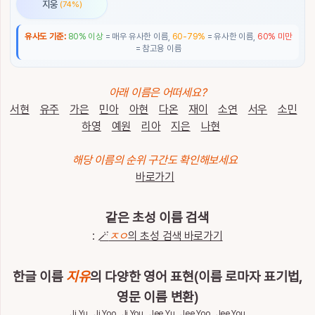
지웅
(74%)
통
계
유사도 기준:
80% 이상
= 매우 유사한 이름,
60-79%
= 유사한 이름,
60% 미만
= 참고용 이름
이
름
이
아래 이름은 어떠세요?
야
기
서현
유주
가은
민아
아현
다온
재이
소연
서우
소민
하영
예원
리아
지은
나현
특
별
해당 이름의 순위 구간도 확인해보세요
한
바로가기
이
름
같은 초성 이름 검색
:
🪄
ㅈㅇ
의 초성 검색 바로가기
최
근
검
전
한글 이름
지유
의 다양한 영어 표현(이름 로마자 표기법,
체
색
삭
영문 이름 변환)
한
제
Ji Yu , Ji Yoo , Ji You , Jee Yu , Jee Yoo , Jee You