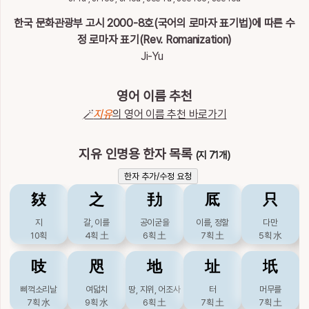
이
름
한국 문화관광부 고시 2000-8호(국어의 로마자 표기법)에 따른 수
지유
정 로마자 표기(Rev. Romanization)
Ji-Yu
영어 이름 추천
🪄
지유
의 영어 이름 추천 바로가기
지유 인명용 한자 목록
(지 71개)
한자 추가/수정 요청
㩼
之
劧
厎
只
지
갈, 이를
공이굳을
이를, 정할
다만
10획
4획
土
6획
土
7획
土
5획
水
吱
咫
地
址
坁
삐꺽소리날
여덟치
땅, 지위, 어조사
터
머무를
7획
水
9획
水
6획
土
7획
土
7획
土