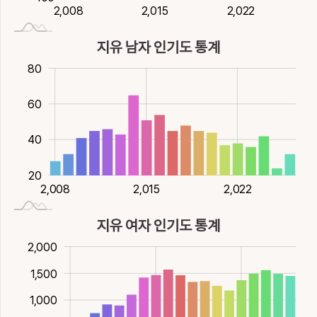
2,020
2,026
2,014
2,008
2,015
2,022
2,008
나을
병들
나을
곡식무성할
담넘을
14획
水
14획
水
18획
水
10획
木
14획
水
지유 남자 인기도 통계
窳
籲
糅
維
緌
30
10
0
100
-20
80
이지러질, 게으를
부를
섞을
바, 오직, 맬
관끈늘어질, 기
15획
水
32획
木
15획
木
14획
木
14획
木
60
60
羑
聈
腴
臾
荽
40
권할
고요할
살질
잠깐
고수풀
9획
11획
火
13획
水
8획
土
10획
20
2,020
2,026
2,014
2,008
2,015
2,022
2,008
莠
萸
蕕
蕤
薷
가라지
수유나무
누린내풀
꽃, 늘어질
향유
지유 여자 인기도 통계
11획
木
13획
木
16획
木
16획
木
17획
00
00
000
500
500
2,000
蚰
蚴
蝤
裕
褕
1,500
그리마
유충, 굼틀거릴
꽃게
넉넉할
고울
1,000
1,500
11획
水
11획
水
15획
水
12획
木
14획
木