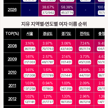
38.67%
58.38%
100.0
2026
-
-
372/962
453/776
707/7
지유 지역별·연도별 여자 이름 순위
TOP(%)
서울
경상도
경기도
전라도
충청
3.16%
3.97%
3.06%
7.24%
9.49
2008
36/1141
70/1763
43/1406
85/1174
106/111
1.61%
2.57%
2.14%
3.73%
4.63
2009
21/1303
46/1787
31/1451
45/1205
50/108
1.61%
1.51%
1.46%
3.69%
3.39
2010
21/1308
27/1789
21/1441
44/1191
38/112
1.03%
0.94%
1.03%
2.09%
2.53
2011
13/1258
17/1801
14/1356
25/1195
28/110
1.02%
1.21%
1.33%
2.96%
1.26%
2012
12/1181
21/1737
18/1350
36/1218
14/111