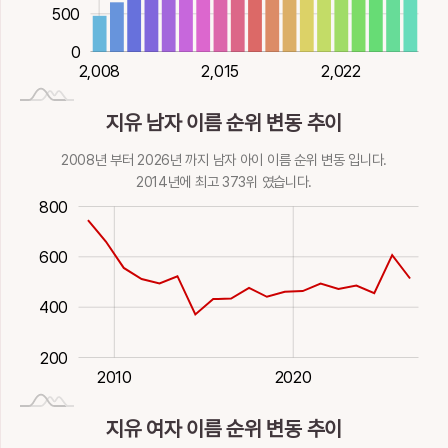
500
誘
諛
諭
讉
趡
0
뀔, 가르칠
아첨
깨우칠, 비유할
성낼
움직일, 땅이름
2,020
2,026
2,014
2,008
2,015
2,026
2,022
14획
金
16획
金
16획
金
23획
金
15획
踰
蹂
逌
逾
遊
지유 남자 이름 순위 변동 추이
넘을
밟을
웃을, 바
넘을, 더욱
놀
2008년 부터 2026년 까지 남자 아이 이름 순위 변동 입니다.
16획
土
16획
土
11획
土
13획
土
12획
土
2014년에 최고 373위 였습니다.
00
100
000
200
0
800
遺
鄃
酉
釉
鍮
남을, 잃을
고을이름
열째지지
광택
놋쇠
600
16획
土
11획
7획
金
12획
火
17획
金
700
鞣
鮪
黝
鼬
龥
400
가죽, 무두질할
철갑상어
검푸른빛
족제비
부르짓을
200
18획
金
17획
水
17획
水
18획
水
26획
火
2027-01-01
2000
2030
1980
1990
2010
2020
柳
지유 여자 이름 순위 변동 추이
버드나무