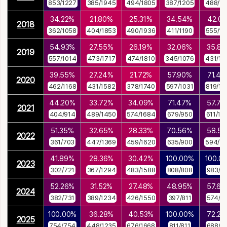
853/1227
385/1945
494/1805
387/1205
488/13
34.22%
21.80%
25.31%
34.54%
42.0
2018
362/1058
404/1853
490/1936
411/1190
555/13
54.93%
27.55%
26.19%
32.06%
35.8
2019
557/1014
473/1717
474/1810
345/1076
431/12
39.55%
27.24%
21.72%
57.90%
71.4
2020
462/1168
431/1582
378/1740
597/1031
819/11
44.20%
33.72%
34.09%
71.47%
57.7
2021
404/914
489/1450
574/1684
679/950
611/10
51.35%
32.65%
28.33%
70.56%
58.5
2022
361/703
447/1369
459/1620
635/900
594/10
41.89%
28.36%
30.42%
100.00%
100.0
2023
302/721
367/1294
483/1588
808/808
983/9
52.26%
31.52%
27.48%
48.95%
57.6
2024
382/731
389/1234
426/1550
397/811
574/9
100.00%
36.28%
40.53%
100.00%
72.2
2025
754/754
448/1235
676/1668
811/811
688/9