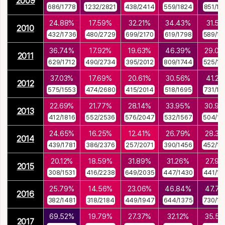
2009
686/1778
1232/2821
438/2414
559/1824
851/18
24.88%
17.59%
32.21%
34.43%
31.51
2010
432/1736
480/2729
699/2170
619/1798
589/18
36.74%
17.92%
19.63%
46.39%
29.0
2011
629/1712
490/2734
395/2012
809/1744
525/18
37.03%
17.69%
20.61%
30.56%
41.23
2012
575/1553
474/2680
415/2014
518/1695
731/17
22.69%
21.77%
28.14%
33.95%
30.9
2013
412/1816
552/2536
576/2047
532/1567
504/16
24.65%
16.25%
12.41%
26.79%
28.3
2014
439/1781
386/2376
257/2071
390/1456
452/15
20.12%
18.59%
31.89%
31.26%
27.9
2015
308/1531
416/2238
649/2035
447/1430
441/15
25.79%
14.56%
23.06%
46.84%
47.7
2016
382/1481
318/2184
449/1947
644/1375
730/15
69.52%
19.79%
27.37%
32.12%
35.5
2017