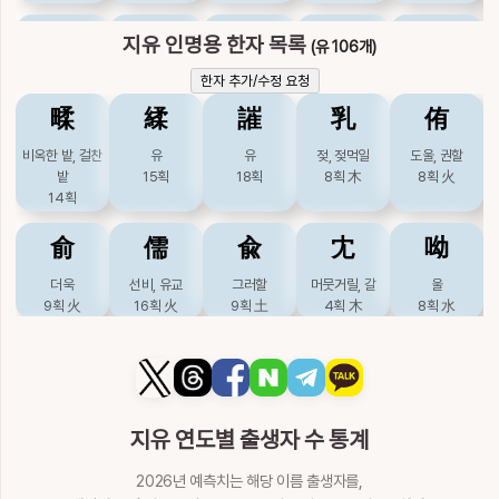
坻
墀
志
扺
持
지유 인명용 한자 목록
(유 106개)
작은섬
지대뜰
뜻, 기억할
손뼉칠
가질
한자 추가/수정 요청
8획
土
15획
土
7획
火
7획
木
9획
木
㽥
䋴
䜅
乳
侑
指
搘
摯
支
旨
비옥한 밭, 걸찬
유
유
젖, 젖먹일
도울, 권할
밭
15획
18획
8획
木
8획
火
손발가락, 가리킬
버틸
지극할
가지
뜻, 맛있을
14획
9획
木
13획
木
15획
木
4획
土
6획
火
俞
儒
兪
冘
呦
智
杫
枝
枳
榰
더욱
선비, 유교
그러할
머뭇거릴, 갈
울
슬기, 슬기로울
도마
가지, 흩어질
탱자나무
주추, 버틸
9획
火
16획
火
9획
土
4획
木
8획
水
12획
火
8획
8획
木
9획
木
14획
木
唯
喩
囿
壝
姷
止
池
汥
汦
沚
오직
효유할
동산, 얽매일
토담, 단둘러쌓은
짝
그칠
못
물나뉘어 흐를
물이름
물가
11획
水
12획
水
9획
水
담
9획
土
4획
土
6획
水
7획
7획
水
7획
水
지유 연도별 출생자 수 통계
19획
土
泜
洔
漬
潪
痣
婑
婾
嬬
孺
宥
2026년 예측치는 해당 이름 출생자를,