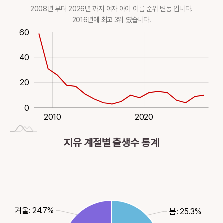
9획
木
2008년 부터 2026년 까지 여자 아이 이름 순위 변동 입니다.
2016년에 최고 3위 였습니다.
-20
-10
30
10
60
-40
80
40
50
20
0
2027-01-01
2000
2030
1980
1990
2010
2020
지유 계절별 출생수 통계
겨울: 24.7%
봄: 25.3%