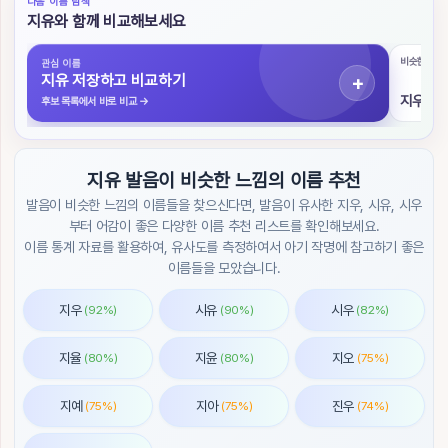
다음 이름 탐색
색
지유와 함께 비교해보세요
초
비슷한 발음
관심 이름
성
지유 저장하고 비교하기
검
지우
후보 목록에서 바로 비교
→
색
작
지유 발음이 비슷한 느낌의 이름 추천
명
도
발음이 비슷한 느낌의 이름들을 찾으신다면, 발음이 유사한 지우, 시유, 시우
우
부터 어감이 좋은 다양한 이름 추천 리스트를 확인해보세요.
미
이름 통계 자료를 활용하여, 유사도를 측정하여서 아기 작명에 참고하기 좋은
이름들을 모았습니다.
이
름
지우
시유
시우
(92%)
(90%)
(82%)
순
위
지율
지윤
지오
(80%)
(80%)
(75%)
트
렌
지예
지아
진우
(75%)
(75%)
(74%)
드
/