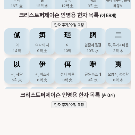
약제
울
방죽
예쁠
손아래누이, 손아
16획
金
12획
水
12획
土
9획
土
래동서
10획
土
크리스토퍼제이슨 인명용 한자 목록
(이 58개)
帝
弟
悌
提
擠
한자 추가/수정 요청
㒃
㛅
㺿
䏪
二
임금
아우
화락할
끌
밀칠, 떨어질
9획
木
7획
水
10획
火
12획
木
17획
木
이
여자의 자
이
힘줄이 질길
두, 두가지마음
14획
9획
土
10획
10획
水
2획
木
梯
淛
済
渧
漈
以
伊
佴
咿
夷
사닥다리
강이름
구할,의 속자
물방울
물가
11획
木
11획
11획
水
12획
14획
써, 까닭
저, 어조사
성내 이을
글읽는소리
오랑캐, 평평할
5획
火
6획
火
8획
火
9획
水
6획
木
濟
猘
瑅
睇
祭
姨
媐
尔
峓
已
건질, 건널
미친개
옥이름
흘끗볼
제사지낼
크리스토퍼제이슨 인명용 한자 목록
(슨 0개)
17획
水
11획
水
13획
金
12획
木
11획
木
이모, 처형제
기쁠
그렇다할, 너
산이름
그칠, 이미
한자 추가/수정 요청
9획
土
12획
土
5획
水
9획
3획
土
稊
第
緹
臍
苐
巸
廙
弛
彛
彝
돌피, 싹
차례, 집, 다만
붉은빛, 명주
배꼽
삘기
12획
木
11획
木
15획
木
18획
水
8획
이,희
공경할
느슨할
떳떳할, 법, 종묘
떳떳할