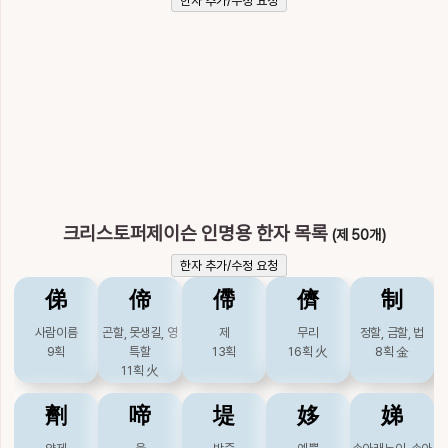
한자 추가/수정 요청
魑
鯉
鸝
黐
𢻠
도깨비
잉어, 편지
꾀꼬리
끈끈이
리,이
21획
火
18획
水
30획
23획
木
16획
크리스토퍼제이슨 인명용 한자 목록
(제 50개)
한자 추가/수정 요청
俤
偙
僀
儕
制
사람이름
곤할, 못생길, 영
제
무리
정할, 금할, 법
9획
특할
13획
16획
火
8획
金
11획
火
劑
啼
堤
姼
娣