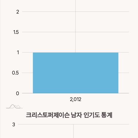
2
1.5
2
1
0.5
0
2,012
2,012
크리스토퍼제이슨 남자 인기도 통계
0.5
0.5
-1
-2
4
3