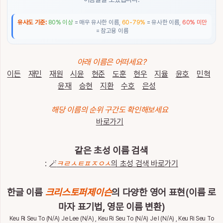
통
계
유사도 기준:
80% 이상
= 매우 유사한 이름,
60-79%
= 유사한 이름,
60% 미만
= 참고용 이름
이
름
이
아래 이름은 어떠세요?
야
이든
재민
재원
시윤
현준
도훈
현우
지율
윤호
민혁
기
윤재
승현
지환
수호
은성
특
별
해당 이름의 순위 구간도 확인해보세요
한
바로가기
이
름
같은 초성 이름 검색
:
🪄
ㅋㄹㅅㅌㅍㅈㅇㅅ
의 초성 검색 바로가기
최
근
검
한글 이름
크리스토퍼제이슨
의 다양한 영어 표현(이름 로
전
체
색
마자 표기법, 영문 이름 변환)
삭
한
제
Keu Ri Seu To (N/A) Je Lee (N/A) , Keu Ri Seu To (N/A) Je I (N/A) , Keu Ri Seu To