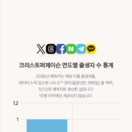
9획
土
14획
木
6획
金
제기
18획
火
薺
製
諸
踶
蹄
16획
火
냉이
만들
모든
찰, 굽
굽
怡
恞
敡
杝
栭
18획
木
14획
木
16획
金
16획
土
16획
土
기뻐할
기꺼울
업신여길
나무이름
두공, 버섯이름
蹏
躋
醍
鍗
除
8획
火
9획
12획
7획
木
10획
굽
오를
맑은술
텔루륨기
섬돌, 덜, 나눌
栮
歋
洟
洢
洱
17획
土
21획
土
16획
金
17획
金
10획
土
버섯, 느타리
서로웃을
콧물, 눈물,
물이름
물이름
隄
際
隮
霽
韲
크리스토퍼제이슨 연도별 출생자 수 통계
10획
木
14획
9획
水
9획
9획
둑
사이
오를, 구름 피어오
갤
양념할
2026년 예측치는 해당 이름 출생자를,
爾
珆
珥
異
痍
12획
土
14획
土
를
22획
水
19획
木
데이터 누적 일수로 나누고 * 365일(윤년은 366일) 을 하여,
16획
1년 단위 예측치로 환산한 값입니다.
너, 그러할
옥돌, 용무늬있는
귀엣고리, 햇무리
다를
상처, 다칠
14획
火
올옷
10획
金
11획
土
11획
水
10명 이하에선 제공되지 않습니다.
題
鮧
鯷
齊
禔
9획
金
0.4
0.2
1.4
1.2
제목, 이마, 머리
참자젓
멸치
가지런할, 다스릴
복, 행복
移
而
耳
聏
肄
말, 문제, 글쓸, 평
17획
水
20획
水
14획
土
14획
木
1
론할
옮길, 문체의하나
말이을, 뿐, 어조
귀, 뿐, 어조사
화할
익힐
18획
火
11획
木
사
6획
火
12획
13획
火