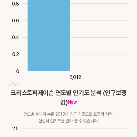
6획
水
0.8
苡
荑
薾
訑
詒
0.6
1
율무, 질경이
삘기
꽃번성할
으쓱거릴
속일, 줄
9획
木
10획
木
17획
10획
12획
0.4
貤
貳
貽
迤
邇
0.2
겹칠
둘, 거듭, 버금
끼칠 / 남길
비스듬할
가까울, 가까이할
10획
12획
金
12획
金
9획
土
18획
土
0
鉺
陑
隶
頤
飴
2,012
2,012
갈고리
땅이름
미칠
기를, 어조사, 턱
엿
크리스토퍼제이슨 연도별 인기도 분석 (인구보정
14획
8획
8획
水
으로가르킬
14획
水
15획
火
값)
New
鴯
李
俐
연도별 출생자 수를 2019년 인구 기준으로 표준화 시켜,
실질적 인기도를 알아 볼 수 있습니다.
제비
오얏리(이)
똑똑할
17획
火
7획
木
9획
0.5
-1
3
2.5