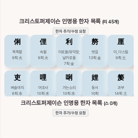
크리스토퍼제이슨 인명용 한자 목록
(리 45개)
한자 추가/수정 요청
俐
俚
利
剺
厘
똑똑할
속될
이로울/유익할;
벗길
이, 다스릴
9획
火
9획
火
날카로울
13획
金
9획
土
7획
金
吏
哩
唎
娌
嫠
벼슬아치
어조사
가는소리
동서
과부
6획
水
10획
水
10획
水
10획
14획
土
크리스토퍼제이슨 인명용 한자 목록
(스 0개)
履
悧
摛
攡
李
한자 추가/수정 요청
밟을
영리할
펼, 베풀
펼, 베풀
오얏나무
15획
木
10획
火
14획
木
21획
7획
木
梨
浬
涖
漓
犁