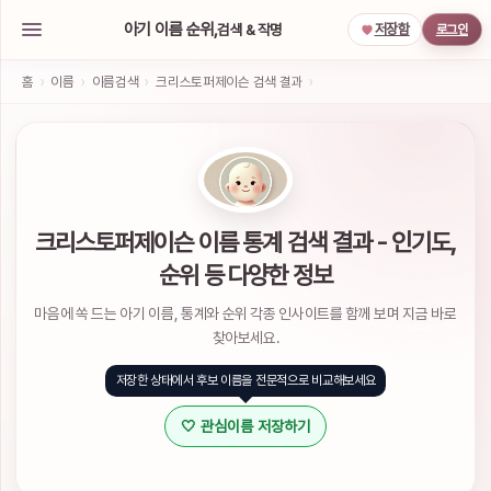
아기 이름 순위,
검색 & 작명
저장함
로그인
아
기
홈
›
이름
›
이름검색
›
크리스토퍼제이슨 검색 결과
›
이
름
작
명
서
비
스
크리스토퍼제이슨 이름 통계 검색 결과 - 인기도,
소
순위 등 다양한 정보
셜
계
마음에 쏙 드는 아기 이름, 통계와 순위 각종 인사이트를 함께 보며 지금 바로
정
으
찾아보세요.
로
간
저장한 상태에서 후보 이름을 전문적으로 비교해보세요
편
하
🤍 관심이름 저장하기
게
로
그