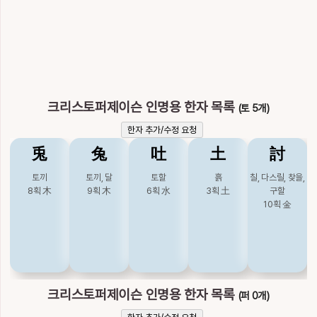
배나무, 배
해리
임할
스밀, 엷을
얼룩소
11획
木
10획
水
10획
水
14획
水
11획
土
犂
狸
理
璃
痢
얼룩소
너구리
다스릴
유리
설사
12획
土
10획
水
11획
金
15획
金
12획
水
크리스토퍼제이슨 인명용 한자 목록
(토 5개)
한자 추가/수정 요청
离
籬
罹
羸
莅
兎
兔
吐
土
討
밝을, 고울
울타리
근심할, 걸릴
파리할
임할
11획
火
25획
木
16획
木
19획
土
11획
木
토끼
토끼, 달
토할
흙
칠, 다스릴, 찾을,
8획
木
9획
木
6획
水
3획
土
구할
莉
蜊
螭
裏
裡
10획
金
말리
바지락개랑조개
교룡
안, 속
속
11획
木
13획
水
17획
水
13획
木
12획
木
貍
邐
里
釐
離
크리스토퍼제이슨 인명용 한자 목록
(퍼 0개)
너구리
연할
마을, 이
이, 다스릴
떠날
14획
水
23획
土
7획
土
18획
土
19획
火