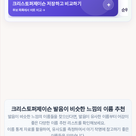
색
크리스토퍼제이슨 저장하고 비교하기
순위 구
후보 목록에서 바로 비교
→
초
성
검
색
작
명
도
우
미
이
름
순
위
크리스토퍼제이슨 발음이 비슷한 느낌의 이름 추천
발음이 비슷한 느낌의 이름들을 찾으신다면, 발음이 유사한 이름부터 어감이
트
렌
좋은 다양한 이름 추천 리스트를 확인해보세요.
드
이름 통계 자료를 활용하여, 유사도를 측정하여서 아기 작명에 참고하기 좋은
/
이름들을 모았습니다.