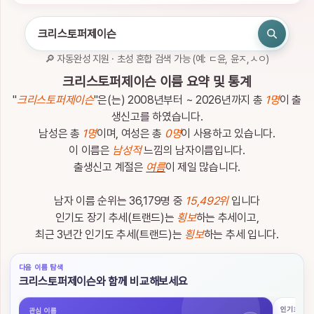
인
하
세
요.
🔎 자동완성 지원 · 초성 혼합 검색 가능 (예: ㄷ윤, 윤ㅈ,ㅅㅇ)
로
관
크리스토퍼제이슨 이름 요약 및 통계
그
심
인
이
"
크리스토퍼제이슨
"은(는) 2008년부터 ~ 2026년까지 총
1명
이 출
름
생신고를 하였습니다.
남성은 총
1명
이며, 여성은 총
0명
이 사용하고 있습니다.
이 이름은
남성적
느낌의 남자이름입니다.
출생신고 계절은
여름
이 제일 많습니다.
남자 이름 순위는 36,179명 중
15,492위
입니다
이
름
인기도 장기 추세(트랜드)는
횡보
하는 추세이고,
검
최근 3년간 인기도 추세(트랜드)는
횡보
하는 추세 입니다.
색
다음 이름 탐색
이
크리스토퍼제이슨와 함께 비교해보세요
름
검
인기 흐름
관심 이름