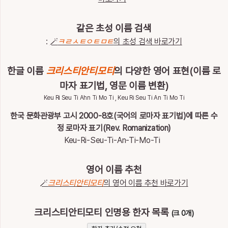
통
계
같은 초성 이름 검색
이
:
🪄
ㅋㄹㅅㅌㅇㅌㅁㅌ
의 초성 검색 바로가기
름
이
야
한글 이름
크리스티안티모티
의 다양한 영어 표현(이름 로
기
마자 표기법, 영문 이름 변환)
Keu Ri Seu Ti Ahn Ti Mo Ti , Keu Ri Seu Ti An Ti Mo Ti
특
별
한국 문화관광부 고시 2000-8호(국어의 로마자 표기법)에 따른 수
한
정 로마자 표기(Rev. Romanization)
이
름
Keu-Ri-Seu-Ti-An-Ti-Mo-Ti
영어 이름 추천
최
🪄
크리스티안티모티
의 영어 이름 추천 바로가기
근
검
전
체
색
삭
크리스티안티모티 인명용 한자 목록
(크 0개)
한
제