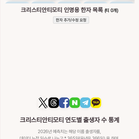
慔
慕
摸
摹
旄
크리스티안티모티 인명용 한자 목록
(티 0개)
힘쓸
사모할
더듬을
본뜰
기, 늙은이
한자 추가/수정 요청
14획
火
15획
火
14획
木
15획
木
10획
土
暮
某
模
橅
母
저물, 늦을
아무
법, 본
법
어미
15획
火
9획
木
15획
木
16획
木
5획
土
毛
洠
牟
牡
瑁
털, 풀, 근소
물가언덕
탐할
수컷, 모란
대모
4획
火
9획
6획
土
7획
土
13획
金
皃
眊
眸
矛
耄
모양
흐릴
눈동자
창
늙을
7획
金
9획
木
11획
木
5획
金
10획
土
크리스티안티모티 연도별 출생자 수 통계
耗
芼
茅
蝥
蟊
2026년 예측치는 해당 이름 출생자를,
데이터 누적 일수로 나누고 * 365일(윤년은 366일) 을 하여,