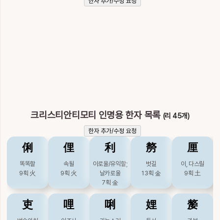
이
한자 추가/수정 요청
름
크리스티안티모티
크리스티안티모티 인명용 한자 목록
(리 45개)
한자 추가/수정 요청
俐
俚
利
剺
厘
똑똑할
속될
이로울/유익할;
벗길
이, 다스릴
9획
火
9획
火
날카로울
13획
金
9획
土
7획
金
吏
哩
唎
娌
嫠