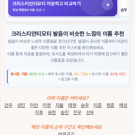
색
크리스티안티모티 저장하고 비교하기
순위 구
후보 목록에서 바로 비교
→
초
성
검
크리스티안티모티 발음이 비슷한 느낌의 이름 추천
색
발음이 비슷한 느낌의 이름들을 찾으신다면, 발음이 유사한 이름부터 어감이
좋은 다양한 이름 추천 리스트를 확인해보세요.
작
이름 통계 자료를 활용하여, 유사도를 측정하여서 아기 작명에 참고하기 좋은
명
도
이름들을 모았습니다.
우
미
유사도 기준:
80% 이상
= 매우 유사한 이름,
60-79%
= 유사한 이름,
60% 미만
= 참고용 이름
이
름
순
아래 이름은 어떠세요?
위
건우
성민
이안
이현
지율
태현
승우
이준
현준
예성
지후
유찬
승민
진우
선우
트
렌
해당 이름의 순위 구간도 확인해보세요
드
/
바로가기