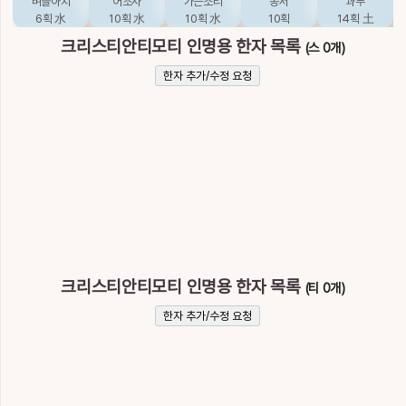
벼슬아치
어조사
가는소리
동서
과부
6획
水
10획
水
10획
水
10획
14획
土
크리스티안티모티 인명용 한자 목록
(스 0개)
履
悧
摛
攡
李
한자 추가/수정 요청
밟을
영리할
펼, 베풀
펼, 베풀
오얏나무
15획
木
10획
火
14획
木
21획
7획
木
梨
浬
涖
漓
犁
배나무, 배
해리
임할
스밀, 엷을
얼룩소
11획
木
10획
水
10획
水
14획
水
11획
土
犂
狸
理
璃
痢
얼룩소
너구리
다스릴
유리
설사
12획
土
10획
水
11획
金
15획
金
12획
水
크리스티안티모티 인명용 한자 목록
(티 0개)
한자 추가/수정 요청
离
籬
罹
羸
莅
밝을, 고울
울타리
근심할, 걸릴
파리할
임할
11획
火
25획
木
16획
木
19획
土
11획
木