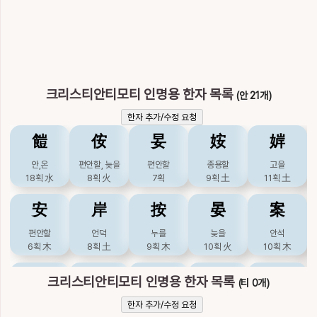
莉
蜊
螭
裏
裡
말리
바지락개랑조개
교룡
안, 속
속
11획
木
13획
水
17획
水
13획
木
12획
木
貍
邐
里
釐
離
크리스티안티모티 인명용 한자 목록
(안 21개)
너구리
연할
마을, 이
이, 다스릴
떠날
14획
水
23획
土
7획
土
18획
土
19획
火
한자 추가/수정 요청
魑
䭓
鯉
侒
鸝
妟
黐
姲
𢻠
婩
도깨비
안,온
편안할, 늦을
잉어, 편지
꾀꼬리
편안할
끈끈이
종용할
리,이
고을
21획
18획
火
水
18획
8획
火
水
30획
7획
23획
9획
土
木
11획
16획
土
安
岸
按
晏
案
편안할
언덕
누를
늦을
안석
6획
木
8획
土
9획
木
10획
火
10획
木
桉
洝
犴
眼
錌
크리스티안티모티 인명용 한자 목록
(티 0개)
푸른옥바리, 안석
끓인물
들개, 옥
눈
시우쇠
한자 추가/수정 요청
10획
木
9획
6획
水
11획
木
16획