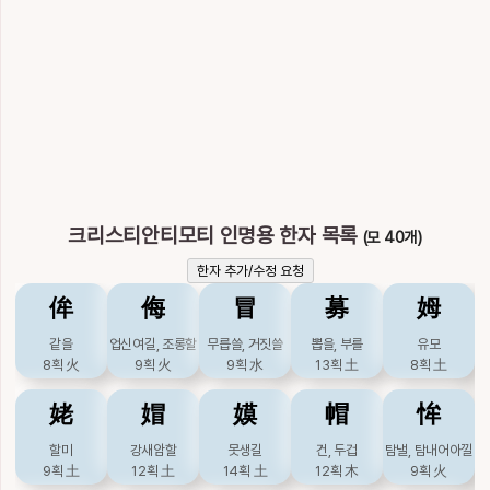
雁
鞍
顔
鮟
鴈
기러기
안장
얼굴
아귀
기러기
12획
火
15획
金
18획
火
17획
水
15획
火
𤎝
안
16획
크리스티안티모티 인명용 한자 목록
(모 40개)
한자 추가/수정 요청
侔
侮
冒
募
姆
같을
업신여길, 조롱할
무릅쓸, 거짓쓸
뽑을, 부를
유모
8획
火
9획
火
9획
水
13획
土
8획
土
姥
媢
嫫
帽
恈
할미
강새암할
못생길
건, 두겁
탐낼, 탐내어아낄
9획
土
12획
土
14획
土
12획
木
9획
火