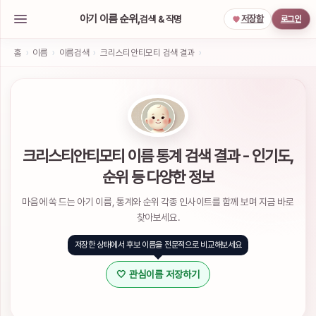
아기 이름 순위,
검색 & 작명
저장함
로그인
아
기
홈
›
이름
›
이름검색
›
크리스티안티모티 검색 결과
›
이
름
작
명
서
비
스
크리스티안티모티 이름 통계 검색 결과 - 인기도,
소
순위 등 다양한 정보
셜
계
마음에 쏙 드는 아기 이름, 통계와 순위 각종 인사이트를 함께 보며 지금 바로
정
으
찾아보세요.
로
간
저장한 상태에서 후보 이름을 전문적으로 비교해보세요
편
하
🤍 관심이름 저장하기
게
로
그