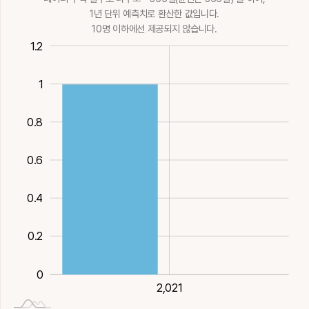
쓸, 소식
뽑을
띠
뿌리잘라먹는벌
뿌리잘라먹는벌
1년 단위 예측치로 환산한 값입니다.
10획
木
8획
木
9획
木
레
레
15획
水
17획
水
10명 이하에선 제공되지 않습니다.
0.4
0.2
1.4
1.2
謀
謨
貌
軞
髦
꾀할, 의논할
꾀
모양
모거
다팔머리, 뛰어날
1
16획
金
18획
金
14획
水
11획
火
14획
火
0.8
0.6
1
0.4
0.2
0
2,021
2,021