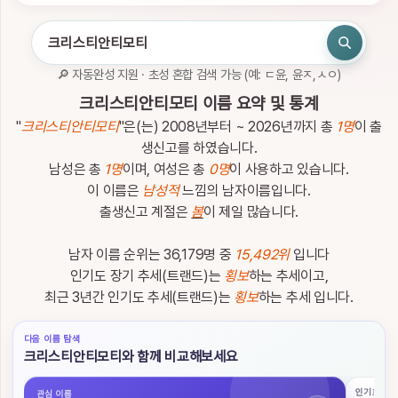
인
하
세
요.
🔎 자동완성 지원 · 초성 혼합 검색 가능 (예: ㄷ윤, 윤ㅈ,ㅅㅇ)
로
관
크리스티안티모티 이름 요약 및 통계
그
심
인
이
"
크리스티안티모티
"은(는) 2008년부터 ~ 2026년까지 총
1명
이 출
름
생신고를 하였습니다.
남성은 총
1명
이며, 여성은 총
0명
이 사용하고 있습니다.
이 이름은
남성적
느낌의 남자이름입니다.
출생신고 계절은
봄
이 제일 많습니다.
남자 이름 순위는 36,179명 중
15,492위
입니다
이
름
인기도 장기 추세(트랜드)는
횡보
하는 추세이고,
검
최근 3년간 인기도 추세(트랜드)는
횡보
하는 추세 입니다.
색
다음 이름 탐색
이
크리스티안티모티와 함께 비교해보세요
름
검
인기 흐름
관심 이름