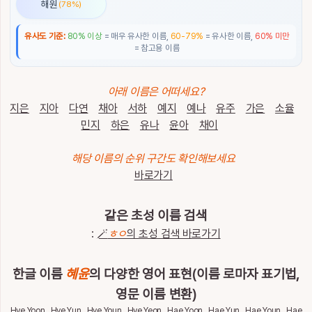
해원
(78%)
통
계
유사도 기준:
80% 이상
= 매우 유사한 이름,
60-79%
= 유사한 이름,
60% 미만
= 참고용 이름
이
름
이
아래 이름은 어떠세요?
야
기
지은
지아
다연
채아
서하
예지
예나
유주
가은
소율
민지
하은
유나
윤아
채이
특
별
해당 이름의 순위 구간도 확인해보세요
한
바로가기
이
름
같은 초성 이름 검색
:
🪄
ㅎㅇ
의 초성 검색 바로가기
최
근
검
전
한글 이름
혜윤
의 다양한 영어 표현(이름 로마자 표기법,
체
색
삭
영문 이름 변환)
한
제
Hye Yoon , Hye Yun , Hye Youn , Hye Yeon , Hae Yoon , Hae Yun , Hae Youn , Hae