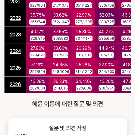
2021
323/904
217/1073
351/1227
353/768
273/79
35.75%
33.62%
22.99%
52.83%
46.35
2022
266/744
352/1047
277/1205
383/725
368/79
40.17%
37.55%
25.89%
40.77%
42.16
2023
329/819
368/980
304/1174
285/699
328/77
27.86%
33.60%
26.29%
44.94%
40.57
2024
229/822
331/985
311/1183
315/701
312/76
31.19%
24.65%
25.28%
32.00%
41.81
2025
257/824
248/1006
314/1242
224/700
324/77
43.38%
26.23%
34.48%
43.26%
47.31
2026
262/604
214/816
220/638
231/534
308/65
혜윤 이름에 대한 질문 및 의견
질문 및 의견 작성