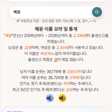
인
하
세
요.
🔎 자동완성 지원 · 초성 혼합 검색 가능 (예: ㄷ윤, 윤ㅈ,ㅅㅇ)
로
관
혜윤 이름 요약 및 통계
그
심
인
이
"
혜윤
"은(는) 2008년부터 ~ 2026년까지 총
2,336명
이 출생신고를
름
하였습니다.
남성은 총
32명
이며, 여성은 총
2,304명
이 사용하고 있습니다.
이 이름은
여성적
느낌의 여자이름입니다.
출생신고 계절은
봄
이 제일 많습니다.
남자 이름 순위는 36,179명 중
3,653위
입니다
이
름
여자 이름 순위는 28,726명 중
278위
입니다
검
인기도 장기 추세(트랜드)는
하락
하는 추세이고,
색
최근 3년간 인기도 추세(트랜드)는
상승
하는 추세 입니다.
이
름
검