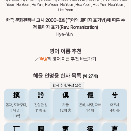
이
Yeon , He Yoon , He Yun , He Youn , He Yeon , Hea Yoon , Hea Yun , Hea Youn ,
름
Hea Yeon
혜윤
한국 문화관광부 고시 2000-8호(국어의 로마자 표기법)에 따른 수
정 로마자 표기(Rev. Romanization)
Hye-Yun
영어 이름 추천
🪄
혜윤
의 영어 이름 추천 바로가기
혜윤 인명용 한자 목록
(혜 27개)
한자 추가/수정 요청
㨙
䚷
傒
僡
兮
돕다, 도와주다,
진실한 말
가둘
은혜, 사랑, 자애
어조사
끼워넣다
11획
金
12획
火
14획
4획
金
13획
匸
嘒
寭
徯
恵