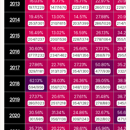
16.03%
8.77%
15.71%
22.97%
20.93
2013
197/1229
147/1676
222/1413
260/1132
229/10
19.45%
13.00%
14.51%
27.88%
20.92
2014
253/1301
210/1615
203/1399
286/1026
214/10
16.49%
13.02%
16.59%
26.13%
34.23
2015
204/1237
200/1536
228/1374
278/1064
355/10
30.60%
16.01%
25.66%
27.37%
29.74
2016
377/1232
234/1462
348/1356
268/979
295/99
27.86%
22.76%
27.23%
50.80%
35.28
2017
329/1181
313/1375
354/1300
477/939
332/94
62.13%
28.03%
26.36%
39.05%
38.91
2018
594/956
356/1270
348/1320
355/909
342/87
27.37%
20.61%
27.61%
31.48%
38.76
2019
280/1023
251/1218
354/1282
278/883
345/89
30.56%
31.34%
24.86%
32.67%
56.68
2020
301/985
356/1136
309/1243
262/802
471/83
35.73%
20.22%
28.61%
45.96%
34.25