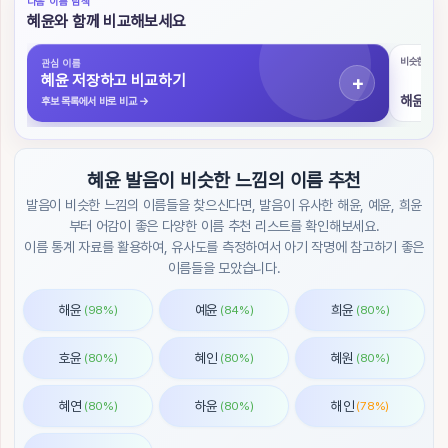
다음 이름 탐색
색
혜윤와 함께 비교해보세요
초
비슷한 발음
관심 이름
성
혜윤 저장하고 비교하기
검
해윤
후보 목록에서 바로 비교
→
색
작
혜윤 발음이 비슷한 느낌의 이름 추천
명
도
발음이 비슷한 느낌의 이름들을 찾으신다면, 발음이 유사한 해윤, 예윤, 희윤
우
부터 어감이 좋은 다양한 이름 추천 리스트를 확인해보세요.
미
이름 통계 자료를 활용하여, 유사도를 측정하여서 아기 작명에 참고하기 좋은
이름들을 모았습니다.
이
름
해윤
예윤
희윤
(98%)
(84%)
(80%)
순
위
호윤
혜인
혜원
(80%)
(80%)
(80%)
트
렌
혜연
하윤
해인
(80%)
(80%)
(78%)
드
/