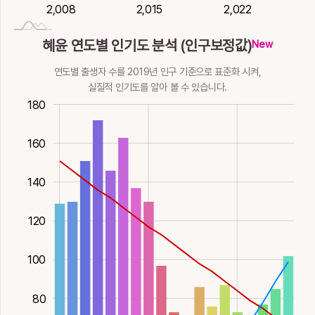
2,020
2,026
2,014
2,008
2,015
2,022
2,008
혜윤 연도별 인기도 분석 (인구보정값)
New
연도별 출생자 수를 2019년 인구 기준으로 표준화 시켜,
실질적 인기도를 알아 볼 수 있습니다.
00
40
20
180
160
140
160
120
100
80