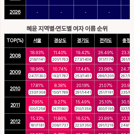
2026
-
-
-
-
-
혜윤 지역별·연도별 여자 이름 순위
TOP(%)
서울
경상도
경기도
전라도
충청
18.93%
11.40%
19.42%
26.49%
23.37
2008
216/1141
201/1763
273/1406
311/1174
261/11
18.96%
10.74%
17.44%
23.98%
24.70
2009
247/1303
192/1787
253/1451
289/1205
267/10
17.81%
8.38%
20.19%
21.07%
20.96
2010
233/1308
150/1789
291/1441
251/1191
235/11
7.95%
9.27%
15.49%
25.10%
30.50
2011
100/1258
167/1801
210/1356
300/1195
337/11
15.33%
11.86%
16.52%
23.89%
22.37
2012
181/1181
206/1737
223/1350
291/1218
249/11