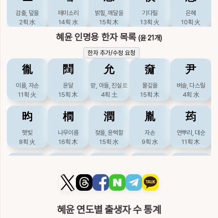
감출, 덮을
매미소리
밝힐, 깨달을
기다릴
은혜
2획
水
14획
水
15획
木
13획
火
10획
火
혜윤 인명용 한자 목록
(윤 21개)
惠
慧
憓
暳
榽
한자 추가/수정 요청
은혜
총명할
사랑할
별반짝거릴
나무이름
㣧
䦞
允
奫
尹
12획
火
15획
火
15획
火
15획
火
14획
이을, 자손
윤달
맏, 아들, 진실로
물깊을
벼슬, 다스릴
槥
橞
潓
盻
蕙
11획
火
15획
木
4획
土
15획
木
4획
水
작은관
나무이름
물이름
흘길
난초
昀
橍
潤
胤
荺
15획
木
16획
15획
9획
木
16획
木
햇빛
나무이름
젖을, 윤택할
자손
연뿌리, 대순
謑
譓
譿
蹊
醯
8획
火
16획
木
15획
水
9획
水
11획
木
비뚤, 후욕할, 성
슬기많을, 분별할
살필, 분별할
좁은길
초
鈗
鋆
閏
閠
阭
내어말할
19획
金
22획
金
17획
土
19획
金
17획
金
병기
금, 금속
윤달
윤달
높을
12획
金
15획
金
12획
木
13획
木
7획
土
鏸
鞋
혜윤 연도별 출생자 수 통계
玧
贇
綸
崘
錀
세모창
신