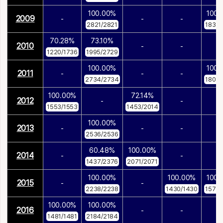
100.00%
100.
2009
-
-
-
2821/2821
1832/
70.28%
73.10%
2010
-
-
-
1220/1736
1995/2729
100.00%
100.
2011
-
-
-
2734/2734
1808/
100.00%
72.14%
2012
-
-
-
1553/1553
1453/2014
100.00%
2013
-
-
-
-
2536/2536
60.48%
100.00%
2014
-
-
-
1437/2376
2071/2071
100.00%
100.00%
100.
2015
-
-
2238/2238
1430/1430
1577/
100.00%
100.00%
2016
-
-
-
1481/1481
2184/2184