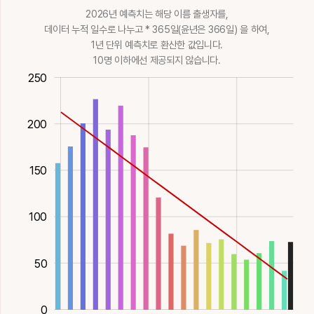
20획
金
15획
金
2026년 예측치는 해당 이름 출생자를,
귀막이구슬
빛날, 예쁠
줄, 벼리
산이름
금
8획
金
19획
金
14획
木
11획
土
16획
金
데이터 누적 일수로 나누고 * 365일(윤년은 366일) 을 하여,
1년 단위 예측치로 환산한 값입니다.
輪
10명 이하에선 제공되지 않습니다.
100
00
-50
250
바퀴, 우렁찬
15획
火
200
150
200
100
50
0