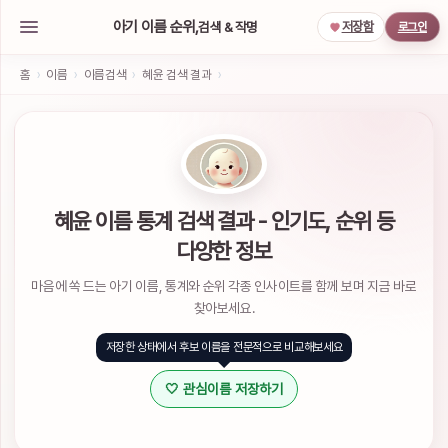
아기 이름 순위,
검색 & 작명
저장함
로그인
아
기
홈
›
이름
›
이름검색
›
혜윤 검색 결과
›
이
름
작
명
서
비
스
혜윤 이름 통계 검색 결과 - 인기도, 순위 등
소
다양한 정보
셜
계
마음에 쏙 드는 아기 이름, 통계와 순위 각종 인사이트를 함께 보며 지금 바로
정
으
찾아보세요.
로
간
저장한 상태에서 후보 이름을 전문적으로 비교해보세요
편
하
🤍 관심이름 저장하기
게
로
그